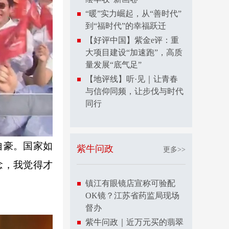
“暖”实力崛起，从“善时代”
到“福时代”的幸福跃迁
【好评中国】紫金e评：重
大项目建设“加速跑”，高质
量发展“底气足”
【地评线】听·见｜让青春
与信仰同频，让步伐与时代
同行
自豪。国家如
紫牛问政
更多>>
念，我觉得才
镇江有眼镜店宣称可验配
OK镜？江苏省药监局现场
督办
紫牛问政｜近万元买的翡翠