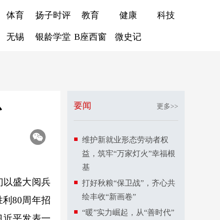
体育
扬子时评
教育
健康
科技
无锡
银龄学堂
B座西窗
微史记
心
要闻
更多>>
维护新就业形态劳动者权
益，筑牢“万家灯火”幸福根
基
们以盛大阅兵
打好秋粮“保卫战”，齐心共
绘丰收“新画卷”
利80周年招
“暖”实力崛起，从“善时代”
习近平发表一