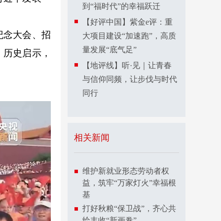
到“福时代”的幸福跃迁
【好评中国】紫金e评：重
纪念大会、招
大项目建设“加速跑”，高质
量发展“底气足”
、历史启示，
【地评线】听·见｜让青春
与信仰同频，让步伐与时代
同行
相关新闻
维护新就业形态劳动者权
益，筑牢“万家灯火”幸福根
基
打好秋粮“保卫战”，齐心共
绘丰收“新画卷”