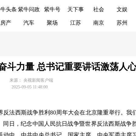
紫牛头条
紫牛问政
紫牛号
天下事
社会
文娱
房产
汽车
聚场
江苏
南京
苏州
奋斗力量 总书记重要讲话激荡人
来源：
央视新闻客户端
2025-09-05 11:48:00
界反法西斯战争胜利80周年大会在北京隆重举行。我
。同日，纪念中国人民抗日战争暨世界反法西斯战争胜
活动中，中共中央总书记、国家主席、中央军委主席