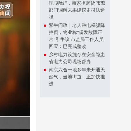
现“裂纹”，商家拒退货 市监
部门调解未果建议走司法途
径
紫牛问政｜老人乘电梯骤降
摔倒，物业称“偶发故障正
常”引争议 市监局工作人员
回应：已完成整改
乡村电力设施存在安全隐患
省电力公司现场督办
南京六合一地多年未开通天
然气，当地街道：正加快推
进