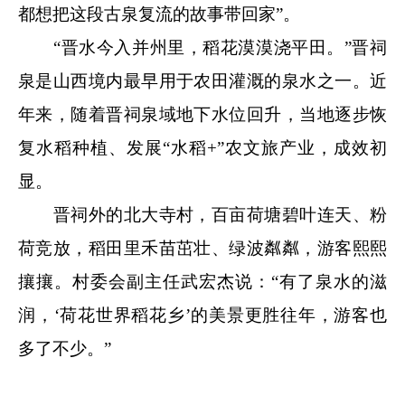
都想把这段古泉复流的故事带回家”。
“晋水今入并州里，稻花漠漠浇平田。”晋祠
泉是山西境内最早用于农田灌溉的泉水之一。近
年来，随着晋祠泉域地下水位回升，当地逐步恢
复水稻种植、发展“水稻+”农文旅产业，成效初
显。
晋祠外的北大寺村，百亩荷塘碧叶连天、粉
荷竞放，稻田里禾苗茁壮、绿波粼粼，游客熙熙
攘攘。村委会副主任武宏杰说：“有了泉水的滋
润，‘荷花世界稻花乡’的美景更胜往年，游客也
多了不少。”