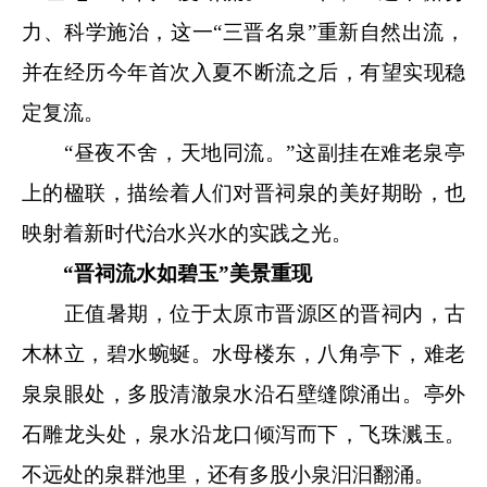
力、科学施治，这一“三晋名泉”重新自然出流，
并在经历今年首次入夏不断流之后，有望实现稳
定复流。
“昼夜不舍，天地同流。”这副挂在难老泉亭
上的楹联，描绘着人们对晋祠泉的美好期盼，也
映射着新时代治水兴水的实践之光。
“晋祠流水如碧玉”美景重现
正值暑期，位于太原市晋源区的晋祠内，古
木林立，碧水蜿蜒。水母楼东，八角亭下，难老
泉泉眼处，多股清澈泉水沿石壁缝隙涌出。亭外
石雕龙头处，泉水沿龙口倾泻而下，飞珠溅玉。
不远处的泉群池里，还有多股小泉汩汩翻涌。