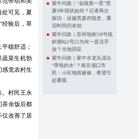
示范带动和美
紫牛问政｜“金陵第一景”荒
废9年现状如何？记者再次
随处可见，夏
探访：设施荒废存隐患，重
”经验后，草
启时间仍未知
紫牛问政｜苏州地铁5/8号线
斜塘站2号口为何一直没开
上平稳舒适；
放？当地回应
果蔬菜生机勃
紫牛问政｜家中水龙头流出
“带电的水”？南京浦口市
们感觉农村生
民：小区地线被偷，希望引
起重视
依。村民王永
们茶余饭后都
不仅改善了居