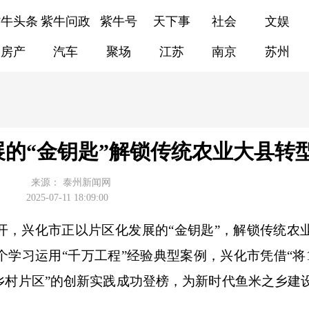
紫牛头条
紫牛问政
紫牛号
天下事
社会
文娱
房产
汽车
聚场
江苏
南京
苏州
的“金钥匙”解锁传统农业大县转
来源：
泰州新闻网
2025-07-11 18:09:00
开，兴化市正以片区化发展的“金钥匙”，解锁传统农
学习运用“千万工程”经验典型案例，兴化市凭借“将1
乡村片区”的创新实践成功登榜，为新时代鱼米之乡建