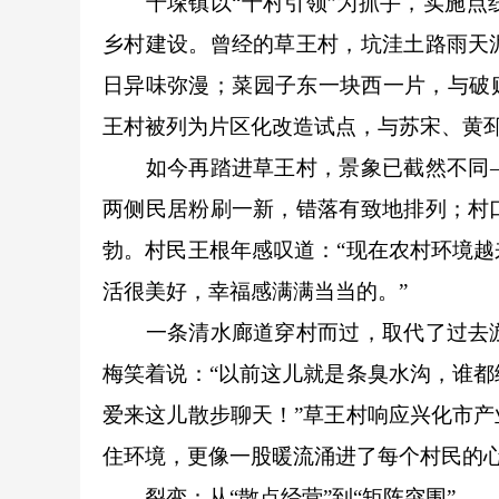
千垛镇以“十村引领”为抓手，实施
乡村建设。曾经的草王村，坑洼土路雨天
日异味弥漫；菜园子东一块西一片，与破
王村被列为片区化改造试点，与苏宋、黄
如今再踏进草王村，景象已截然不同
两侧民居粉刷一新，错落有致地排列；村
勃。村民王根年感叹道：“现在农村环境
活很美好，幸福感满满当当的。”
一条清水廊道穿村而过，取代了过去
梅笑着说：“以前这儿就是条臭水沟，谁
爱来这儿散步聊天！”草王村响应兴化市
住环境，更像一股暖流涌进了每个村民的
裂变：从“散点经营”到“矩阵突围”