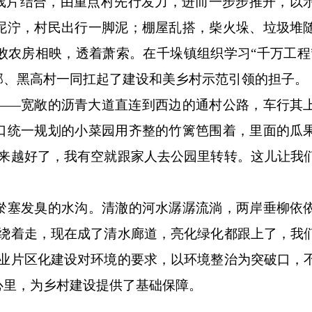
点线片结合，由重点村先行发力，进而一步步推开，以
泥泞，村民出行一脚泥；棚屋乱搭，柴火垛、垃圾堆
败农房相映，透着萧索。在千垛镇组织学习“千万工程
邳、黑高村一同扛起了建设和美乡村示范引领的担子。
——宽敞的沥青大道直连到西边的通村公路，车行其
口统一规划的小菜园用齐整的竹篱笆围着，里面的瓜
越来越好了，我有空就跟家人去公园里转转。这儿让我
淤塞发臭的水沟。清澈的河水潺潺流淌，两岸垂柳依
都绕着走，现在成了清水廊道，亮化绿化都跟上了，我
产业片区化建设对环境的要求，以环境整治为突破口，
心里，为乡村建设提供了基础保障。