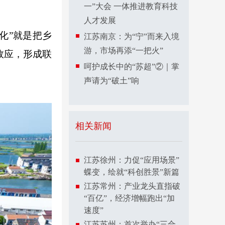
一”大会 一体推进教育科技
人才发展
化”就是把乡
江苏南京：为“宁”而来入境
游，市场再添“一把火”
效应，形成联
呵护成长中的“苏超”②｜掌
声请为“破土”响
相关新闻
江苏徐州：力促“应用场景”
蝶变，绘就“科创胜景”新篇
江苏常州：产业龙头直指破
“百亿”，经济增幅跑出“加
速度”
江苏苏州：首次举办“三合