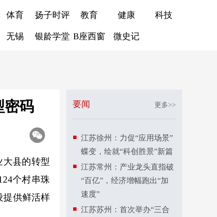
体育
扬子时评
教育
健康
科技
无锡
银龄学堂
B座西窗
微史记
型密码
要闻
更多>>
江苏徐州：力促“应用场景”
蝶变，绘就“科创胜景”新篇
业大县的转型
江苏常州：产业龙头直指破
24个村串珠
“百亿”，经济增幅跑出“加
速度”
设提供鲜活样
江苏苏州：首次举办“三合