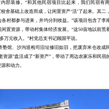
内部装修。“和其他民宿项目比起来，我们民宿有
置校舍基础上改造而成，让闲置资产‘活’了起来。其二
边各村都参与进来，并均分到收益。”该项目包含了李
闲置资源，带动村集体经济发展。“这50亩地以前荒
0多万元收入。”村党总支书记顾国平说。
桥塾馆、沙沟巡检司旧址修旧如旧，把废弃米仓改成
老资源”盘活成了“新资产”，带动了周边农家乐和民宿
资源和动力。