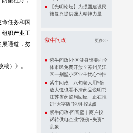
、防微杜渐，
【光明论坛】为强国建设民
。
族复兴提供强大精神力量
使命任务和国
，组织产业工
紫牛问政
更多>>
发展通道，努
紫牛问政∣小区健身馆要向全
改稿）》。
体市民免费开放？苏州吴江
区一别墅小区业主忧心忡忡
紫牛问政｜八旬老人用5倍
放大镜也看不清药品说明书
江苏省药监局回应：正在推
进“大字版”说明书试点
紫牛问政·回音壁｜商户投
诉转供电企业“涨价+失责”
乱象