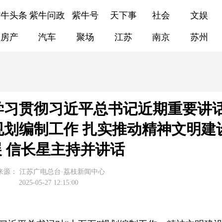
紫牛头条
紫牛问政
紫牛号
天下事
社会
文娱
房产
汽车
聚场
江苏
南京
苏州
学习贯彻习近平总书记近期重要讲
”规划编制工作 扎实推动精神文明建
 信长星主持并讲话
来源：
江苏广电总台·荔枝新闻中心
2025-05-27 12:15:00