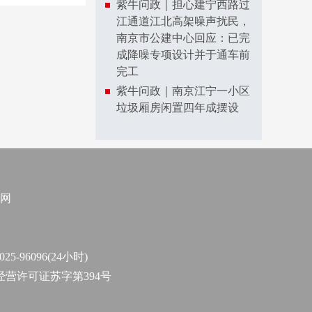
紫牛问政｜担心建宁西路过
江通道江北高架噪声扰民，
南京市公建中心回应：已完
成降噪专项设计并于通车前
完工
紫牛问政｜南京江宁一小区
垃圾厢房闲置四年成摆设
网
96096(24小时)
作经营许可证苏字第394号