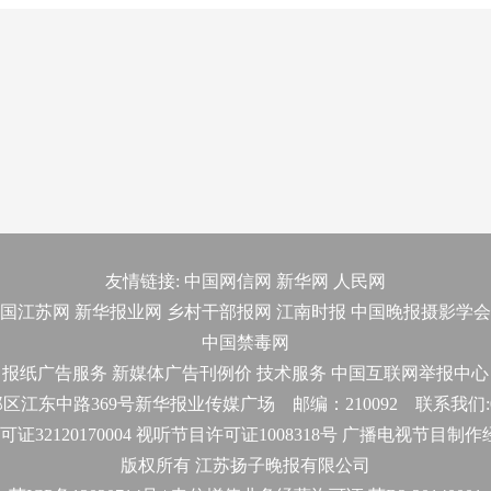
友情链接:
中国网信网
新华网
人民网
国江苏网
新华报业网
乡村干部报网
江南时报
中国晚报摄影学会
中国禁毒网
报纸广告服务
新媒体广告刊例价
技术服务
中国互联网举报中心
东中路369号新华报业传媒广场 邮编：210092 联系我们:025-
32120170004 视听节目许可证1008318号 广播电视节目制
版权所有 江苏扬子晚报有限公司