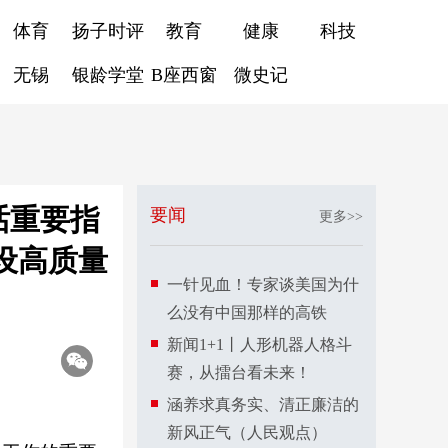
体育
扬子时评
教育
健康
科技
无锡
银龄学堂
B座西窗
微史记
话重要指
要闻
更多>>
设高质量
一针见血！专家谈美国为什
么没有中国那样的高铁
新闻1+1丨人形机器人格斗
赛，从擂台看未来！
涵养求真务实、清正廉洁的
新风正气（人民观点）