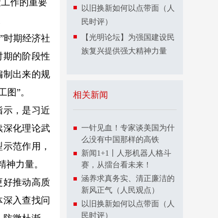
设工作的重要
以旧换新如何以点带面（人
。
民时评）
”时期经济社
【光明论坛】为强国建设民
族复兴提供强大精神力量
时期的阶段性
编制出来的规
工图”。
相关新闻
指示，是习近
续深化理论武
一针见血！专家谈美国为什
么没有中国那样的高铁
型示范作用，
新闻1+1丨人形机器人格斗
精神力量。
赛，从擂台看未来！
涵养求真务实、清正廉洁的
更好推动高质
新风正气（人民观点）
体深入查找问
以旧换新如何以点带面（人
民时评）