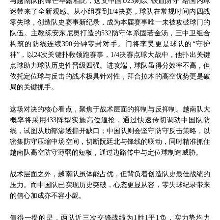
与越南队的锋芒毕露相比，这支中国U23则以“铁血防守”给国内球
迷带来了全新观感。从小组赛到1/4决赛，球队在常规时间内四战
零失球，创造队史赛事新纪录，成为本届赛事唯一未被攻破球门的
队伍。主教练安东尼奥打造的532防守体系固若金汤，三中卫组合
构筑的防线连续390分钟零封对手。门将李昊更是球队的“守护
神”，以24次关键扑救领跑赛事，1/4决赛点球大战中，他扑出关键
点球助力球队历史性晋级四强。进攻端，球队虽得分效率不高，但
依托定位球与反击的战术极具针对性，拜合拉木的高空优势更是破
局的关键抓手。
这场对决的核心看点，聚焦于战术层面的抑制与反抑制。越南队大
概率将采用433阵型实施高位逼抢，通过快速传切调动中国队防
线，试图从肋部渗透撕开缺口；中国队则会坚守防守反击策略，以
密集防守压缩中场空间，切断阮廷北与锋线的联动，同时精准抓住
越南队高空防守薄弱的短板，通过边路传中与定位球制造威胁。
战术层面之外，越南队虽体能占优，但背负着创造队史最佳战绩的
压力。而中国队已实现历史突破，心态更显从容，零失球纪录带来
的信心加成亦不容小觑。
值得一提的是，两队近三次交锋战绩为1胜1平1负，实力势均力