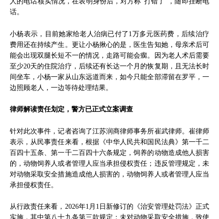
人的电话核实情况，在表明身份后，对方称“打错了”，随即挂断电
话。
小杨表示，目前她家给老人治病已付了1万多元医药费，后续治疗
费用还在持续产生。更让小杨揪心的是，医生告知她，母亲术后可
能会出现双腿长短不一的情况，走路可能会瘸。因为老人术后需要
至少20天的住院治疗，后续还有长达一个月的恢复期，且无法长时
间坐车，小杨一家从山东远道而来，如今只能全部滞留在罗平，一
边照顾老人，一边等待处理结果。
律师解读责任划定，警方已正式立案调查
针对此次事件，记者咨询了江苏润商律师事务所崔武律师。崔律师
表示，从民事责任来看，根据《中华人民共和国民法典》第一千二
百四十五条、第一千二百四十六条规定，饲养的动物造成他人损害
的，动物饲养人或者管理人应当承担侵权责任；违反管理规定，未
对动物采取安全措施造成他人损害的，动物饲养人或者管理人应当
承担侵权责任。
从行政责任来看，2026年1月1日新修订的《治安管理处罚法》正式
实施，其中第八十九条第三款规定：未对动物采取安全措施，致使