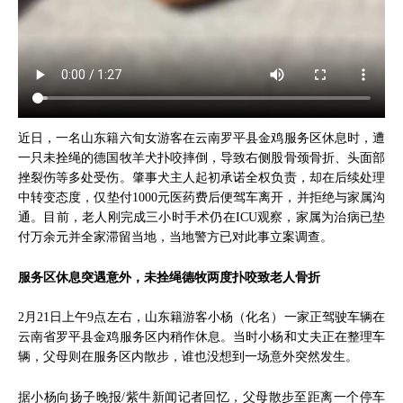
近日，一名山东籍六旬女游客在云南罗平县金鸡服务区休息时，遭
一只未拴绳的德国牧羊犬扑咬摔倒，导致右侧股骨颈骨折、头面部
挫裂伤等多处受伤。肇事犬主人起初承诺全权负责，却在后续处理
中转变态度，仅垫付1000元医药费后便驾车离开，并拒绝与家属沟
通。目前，老人刚完成三小时手术仍在ICU观察，家属为治病已垫
付万余元并全家滞留当地，当地警方已对此事立案调查。
服务区休息突遇意外，未拴绳德牧两度扑咬致老人骨折
2月21日上午9点左右，山东籍游客小杨（化名）一家正驾驶车辆在
云南省罗平县金鸡服务区内稍作休息。当时小杨和丈夫正在整理车
辆，父母则在服务区内散步，谁也没想到一场意外突然发生。
据小杨向扬子晚报/紫牛新闻记者回忆，父母散步至距离一个停车