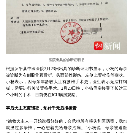
医院出具的诊断证明书
根据罗平县中医医院2月23日出具的诊断证明书显示，小杨的母亲
被诊断为右侧股骨颈骨折、头面部挫裂伤、左侧上臂挫伤等症状。
小杨表示，因母亲年龄较大且有腰椎手术史，医生表示无法打钢
板，需要进行关节置换手术。2月23日晚，小杨母亲接受了长达三
个小时的手术，目前仍在ICU病房观察。
事后犬主态度骤变，垫付千元后拒担责
“德牧犬主人一开始说得好好的，会承担所有损失和医药费，我也
就没过多争辩，一心想着先给母亲治病。”小杨说，母亲被送医