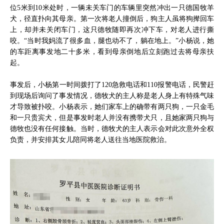
位5米到10米处时，一辆未关车门的车辆里突然冲出一只德国牧羊
犬，径直扑向其母亲。第一次将老人撞倒后，狗主人虽将狗撵回车
上，却并未关闭车门，这只德牧随即再次冲下车，对老人进行撕
咬。“当时我妈流了很多血，腿也动不了，躺在地上。”小杨说，她
的车距离事发地二十多米，看到母亲倒地后立刻跑过去将母亲扶
起。
事发后，小杨第一时间拨打了120急救电话和110报警电话，民警赶
到现场后询问了事发情况，德牧犬的主人称是老人身上有特殊气味
才导致被扑咬。小杨表示，她们家车上的确带有两只狗，一只金毛
和一只贵宾犬，但是事发时老人并没有携带犬只，且她家两只狗与
德牧也没有任何接触。当时，德牧犬的主人表示会对此次意外全权
负责，并安排其女儿陪同将老人送往当地医院救治。