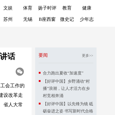
文娱
体育
扬子时评
教育
健康
苏州
无锡
B座西窗
微史记
少年志
并讲话
要闻
更多>>
合力跑出夏收“加速度”
【好评中国】乡野涌动“村
和工会工作的
播”浪潮，让人才活力在乡
建设改革走
村竞相奔涌
【好评中国】以先锋为镜 砥
。省人大常
砺奋进之姿 书写新时代合格