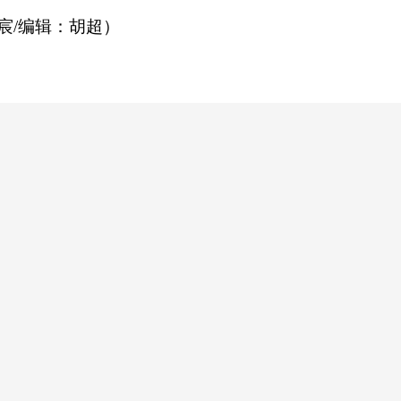
宸/编辑：胡超）