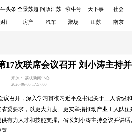
紫牛头条
全景苏超
问政江苏
紫牛号
天下事
社会
财汇
房产
汽车
聚场
江苏
南京
17次联席会议召开 刘小涛主持
来源：
荔枝新闻中心
2026-06-03 17:57:00
席会议召开，深入学习贯彻习近平总书记关于工人阶级
实省委要求，以更大力度、更实举措推动产业工人队伍
提供有力人才和技能支撑。省长刘小涛主持会议并讲话
部署。