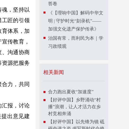
答卷
铸魂，坚持以
《【理响中国】解码中华文
模工匠的引领
明 | 守护时光“刻录机”——
加强文化遗产保护传承》
教育体系，加
治国有常，而利民为本｜学
产宣传教育，
习政绩观
议、沟通协商
筹资源把服务
相关新闻
聚合力，共同
合力跑出夏收“加速度”
【好评中国】乡野涌动“村
的汇报，讨论
播”浪潮，让人才活力在乡
村竞相奔涌
表提出意见建
【好评中国】以先锋为镜 砥
砺奋进之姿 书写新时代合格