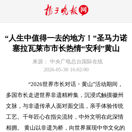
“人生中值得一去的地方！”圣马力诺
塞拉瓦莱市市长热情“安利”黄山
来源：
中央广电总台国际在线
2026-05-30 16:02:00
“2026世界市长对话・黄山”活动期间，
多国市长走进世界非遗精粹集，沉浸式触摸徽州
文脉，与非遗传承人面对面交流，亲手体验传统
工艺。千年匠心在指尖流转，中外文明在此深情
相拥。 黄山以非遗为桥，向世界展现中华文化的