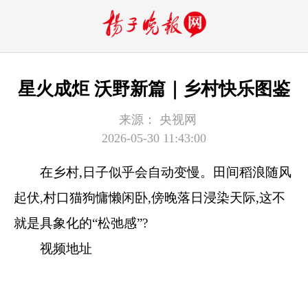
星火成炬 沃野新篇｜乡村快乐图鉴
来源：
央视网
2026-05-30 11:43:00
在乡村,日子似乎会自动变慢。田间稻浪随风
起伏,村口猫狗慵懒闲卧,傍晚落日浸染天际,这不
就是具象化的“松弛感”?
视频地址