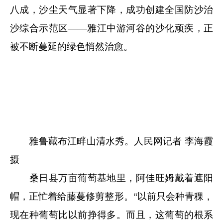
八成，沙尘天气显著下降，成功创建全国防沙治
沙综合示范区——雅江中游河谷的沙化顽疾，正
被不断蔓延的绿色悄然治愈。
雅鲁藏布江畔山清水秀。人民网记者 李海霞
摄
桑日县万亩葡萄基地里，阿佳旺姆戴着遮阳
帽，正忙着给藤蔓修剪整形。“以前只会种青稞，
现在种葡萄比以前挣得多。而且，这葡萄的根系