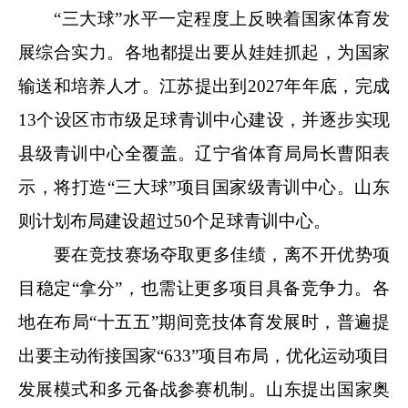
“三大球”水平一定程度上反映着国家体育发
展综合实力。各地都提出要从娃娃抓起，为国家
输送和培养人才。江苏提出到2027年年底，完成
13个设区市市级足球青训中心建设，并逐步实现
县级青训中心全覆盖。辽宁省体育局局长曹阳表
示，将打造“三大球”项目国家级青训中心。山东
则计划布局建设超过50个足球青训中心。
要在竞技赛场夺取更多佳绩，离不开优势项
目稳定“拿分”，也需让更多项目具备竞争力。各
地在布局“十五五”期间竞技体育发展时，普遍提
出要主动衔接国家“633”项目布局，优化运动项目
发展模式和多元备战参赛机制。山东提出国家奥