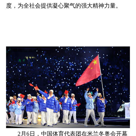
度，为全社会提供凝心聚气的强大精神力量。
2月6日，中国体育代表团在米兰冬奥会开幕