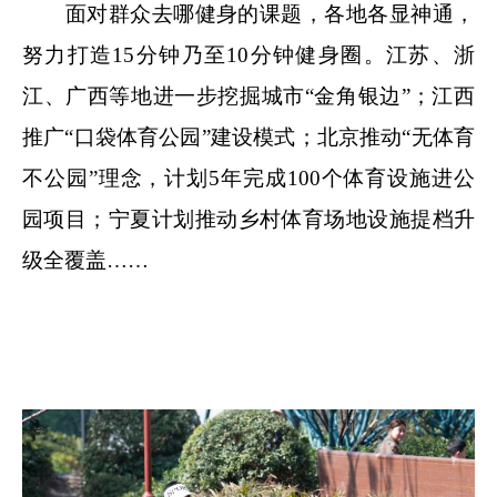
面对群众去哪健身的课题，各地各显神通，
努力打造15分钟乃至10分钟健身圈。江苏、浙
江、广西等地进一步挖掘城市“金角银边”；江西
推广“口袋体育公园”建设模式；北京推动“无体育
不公园”理念，计划5年完成100个体育设施进公
园项目；宁夏计划推动乡村体育场地设施提档升
级全覆盖……