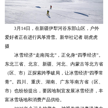
3月14日，在新疆伊犁河谷东部山区，户外
爱好者正在进行风筝滑雪。新华社记者 胡虎虎
摄
冰雪经济“走南闯北”，正化身“四季经济”。
东北三省、北京、新疆、河北、内蒙古等北方省
（区、市）正探索跨季破局，让冰雪经济“四季常
青”。四川、重庆、湖南、广东等南方省（区、
市）也纷纷提出，要因地制宜发展冰雪经济，丰
富冰雪场地和消费产品供给。