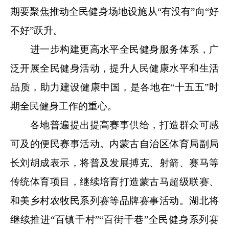
期要聚焦推动全民健身场地设施从“有没有”向“好
不好”跃升。
进一步构建更高水平全民健身服务体系，广
泛开展全民健身活动，提升人民健康水平和生活
品质，助力建设健康中国，是各地在“十五五”时
期全民健身工作的重心。
各地普遍提出提高赛事供给，打造群众可感
可及的便民赛事活动。内蒙古自治区体育局副局
长刘胡成表示，将普及发展搏克、射箭、赛马等
传统体育项目，继续培育打造蒙古马超级联赛、
和美乡村农牧民系列赛等品牌赛事活动。湖北将
继续推进“百镇千村”“百街千巷”全民健身系列赛