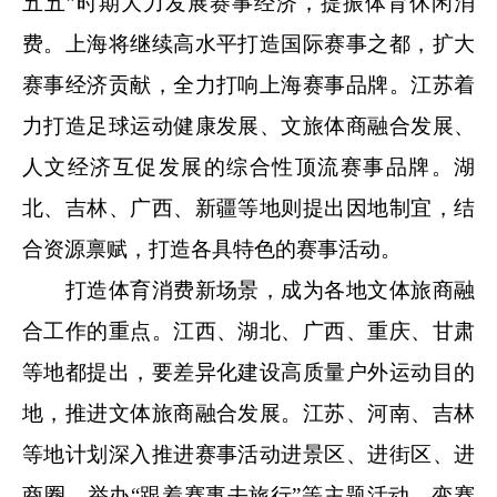
五五”时期大力发展赛事经济，提振体育休闲消
费。上海将继续高水平打造国际赛事之都，扩大
赛事经济贡献，全力打响上海赛事品牌。江苏着
力打造足球运动健康发展、文旅体商融合发展、
人文经济互促发展的综合性顶流赛事品牌。湖
北、吉林、广西、新疆等地则提出因地制宜，结
合资源禀赋，打造各具特色的赛事活动。
打造体育消费新场景，成为各地文体旅商融
合工作的重点。江西、湖北、广西、重庆、甘肃
等地都提出，要差异化建设高质量户外运动目的
地，推进文体旅商融合发展。江苏、河南、吉林
等地计划深入推进赛事活动进景区、进街区、进
商圈，举办“跟着赛事去旅行”等主题活动，变赛