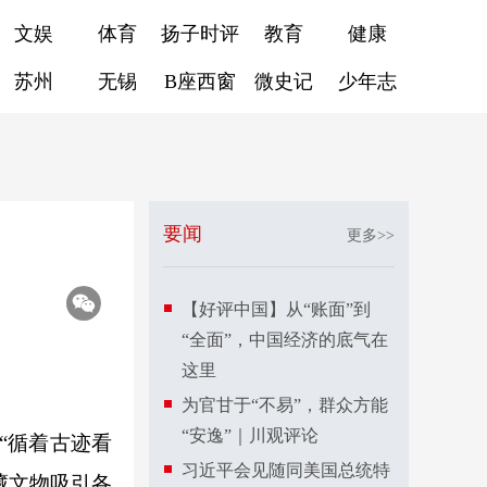
文娱
体育
扬子时评
教育
健康
苏州
无锡
B座西窗
微史记
少年志
要闻
更多>>
【好评中国】从“账面”到
“全面”，中国经济的底气在
这里
为官甘于“不易”，群众方能
“安逸”｜川观评论
“循着古迹看
习近平会见随同美国总统特
藏文物吸引各