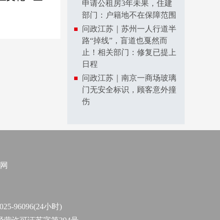
申请公租房3年未果，住建
部门：户籍地不在保障范围
问政江苏｜苏州一人行道半
路“掉线”，盲道也戛然而
止！相关部门：修复已提上
日程
问政江苏｜南京一商场玻璃
门无安全标识，顾客意外撞
伤
网
96096(24小时)