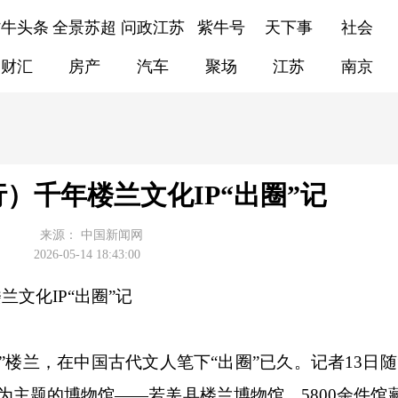
紫牛头条
全景苏超
问政江苏
紫牛号
天下事
社会
财汇
房产
汽车
聚场
江苏
南京
）千年楼兰文化IP“出圈”记
来源：
中国新闻网
2026-05-14 18:43:00
兰文化IP“出圈”记
兰，在中国古代文人笔下“出圈”已久。记者13日随
为主题的博物馆——若羌县楼兰博物馆，5800余件馆