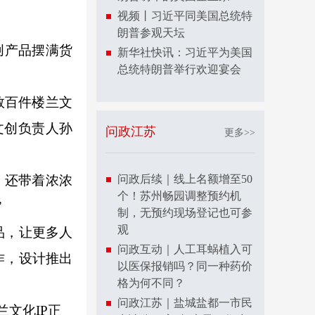
视频丨习近平同美国总统特
朗普参观天坛
创产品摆满货
新华社快讯：习近平为美国
总统特朗普举行欢迎宴会
数百件楼兰文
馆文创负责人孙
问政江苏
更多>>
，还带着浓浓
问政后续｜线上名额增至50
个！苏州畅园调整预约机
”
制，无预约现场登记也可参
观
品，让更多人
问政互动｜人工耳蜗植入可
作，设计推出
以医保报销吗？同一种药价
格为何不同？
问政江苏｜盐城盐都一市民
文化IP正