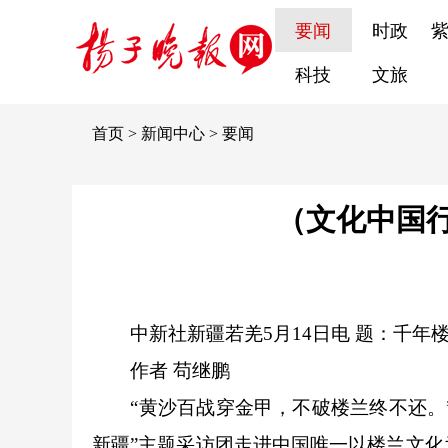
要闻
时政
科技
文旅
首页
>
新闻中心
>
要闻
（文化中国行
中新社
新疆若羌5月14日电 题：千年楼
作者 苟继鹏
“黄沙百战穿金甲，不破楼兰终不还。”楼
新疆”主题采访团走进中国唯一以楼兰文化