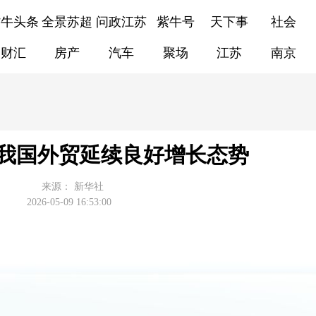
紫牛头条
全景苏超
问政江苏
紫牛号
天下事
社会
财汇
房产
汽车
聚场
江苏
南京
% 我国外贸延续良好增长态势
来源：
新华社
2026-05-09 16:53:00