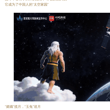
它成为了中国人的“太空家园”
“嫦娥”揽月，“玉兔”巡月