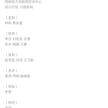
国家航天局新闻宣传中心
四川日报·川观新闻
丨监制丨
钟莉 蔡金曼
丨统筹丨
李仪 刘若辰 史册
张未 杨璐 王豪
丨策划丨
陈雪莲 刘滢 王万航
丨美术丨
黄琪 周桐 杨璐嘉
丨剪辑丨
李蕾
丨校对丨
袁玥