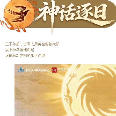
三千年前，古蜀人用黄金錾刻太阳
太阳神鸟振翅而起
诉说着对光明的永恒仰望