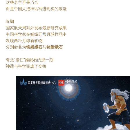
这些名字不是巧合
而是中国人把神话写进现实的浪漫
近期
国家航天局对外发布最新研究成果
中国科学家在嫦娥五号月球样品中
发现两种月球新矿物
分别命名为
镁嫦娥石
与
铈嫦娥石
夸父“接住”嫦娥石的那一刻
神话与科学完成了交接