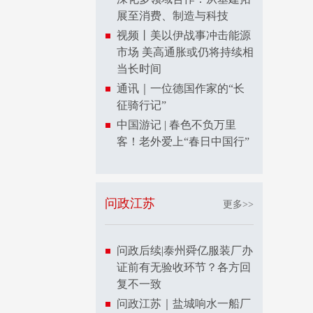
展至消费、制造与科技
视频丨美以伊战事冲击能源
市场 美高通胀或仍将持续相
当长时间
通讯｜一位德国作家的“长
征骑行记”
中国游记 | 春色不负万里
客！老外爱上“春日中国行”
问政江苏
更多>>
问政后续|泰州舜亿服装厂办
证前有无验收环节？各方回
复不一致
问政江苏｜盐城响水一船厂