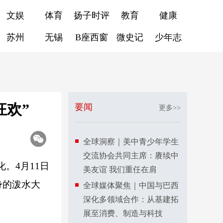
文娱
体育
扬子时评
教育
健康
苏州
无锡
B座西窗
微史记
少年志
狂欢”
要闻
更多>>
全球洞察｜美中青少年学生
交流协会共同主席：赓续中
。4月11日
美友谊 我们重任在肩
身的泼水大
全球媒体聚焦｜中国与巴西
深化多领域合作：从基建拓
展至消费、制造与科技