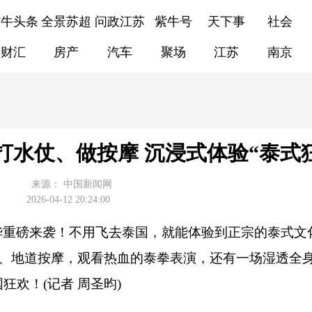
紫牛头条
全景苏超
问政江苏
紫牛号
天下事
社会
财汇
房产
汽车
聚场
江苏
南京
水仗、做按摩 沉浸式体验“泰式
来源：
中国新闻网
2026-04-12 20:24:00
华重磅来袭！不用飞去泰国，就能体验到正宗的泰式文化
食、地道按摩，观看热血的泰拳表演，还有一场湿透全
欢！(记者 周圣昀)