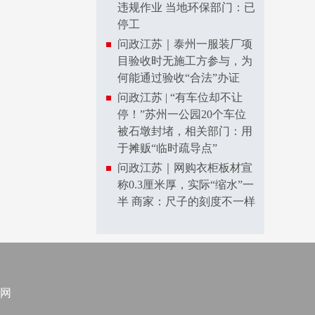
违规作业 当地环保部门：已
停工
问政江苏｜泰州一服装厂项
目验收时无施工方参与，为
何能通过验收“合法”办证
问政江苏 | “有车位却不让
停！”苏州一公园20个车位
被石墩封堵，相关部门：用
于摊贩“临时疏导点”
问政江苏｜网购衣柜板材宣
称0.3厘米厚，实际“缩水”一
半 商家：尺子的刻度不一样
网