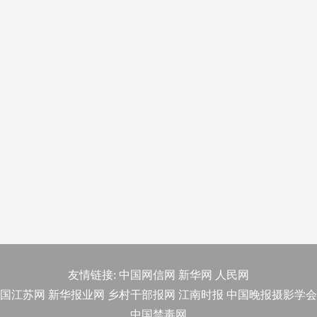
友情链接:
中国网信网
新华网
人民网
国江苏网
新华报业网
乡村干部报网
江南时报
中国晚报摄影学会
中国禁毒网