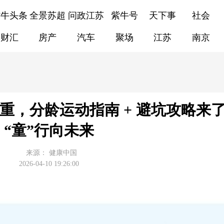
紫牛头条
全景苏超
问政江苏
紫牛号
天下事
社会
财汇
房产
汽车
聚场
江苏
南京
，分龄运动指南 + 避坑攻略来了|
“童”行向未来
来源：
健康中国
2026-04-10 19:26:00