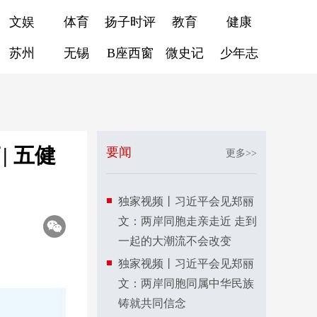
文娱
体育
扬子时评
教育
健康
苏州
无锡
B座西窗
微史记
少年志
 五健
要闻
更多>>
独家视频丨习近平会见郑丽
文：两岸同胞走亲走近 走到
一起的大潮流不会改变
独家视频丨习近平会见郑丽
文：两岸同胞同属中华民族
铸就共同信念