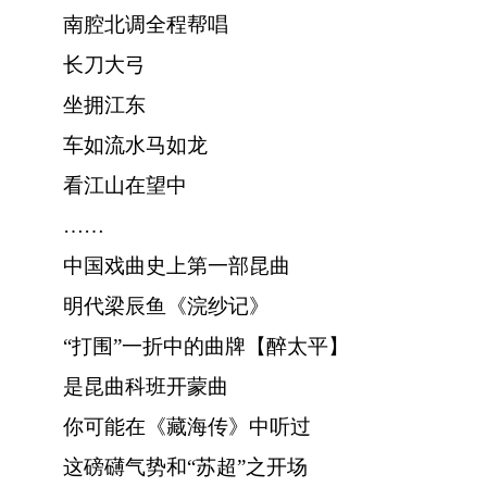
南腔北调全程帮唱
长刀大弓
坐拥江东
车如流水马如龙
看江山在望中
……
中国戏曲史上第一部昆曲
明代梁辰鱼《浣纱记》
“打围”一折中的曲牌【醉太平】
是昆曲科班开蒙曲
你可能在《藏海传》中听过
这磅礴气势和“苏超”之开场