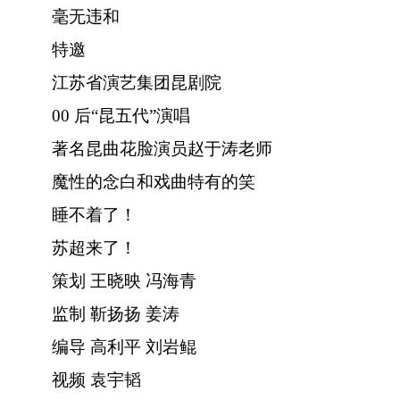
毫无违和
特邀
江苏省演艺集团昆剧院
00 后“昆五代”演唱
著名昆曲花脸演员赵于涛老师
魔性的念白和戏曲特有的笑
睡不着了！
苏超来了！
策划 王晓映 冯海青
监制 靳扬扬 姜涛
编导 高利平 刘岩鲲
视频 袁宇韬