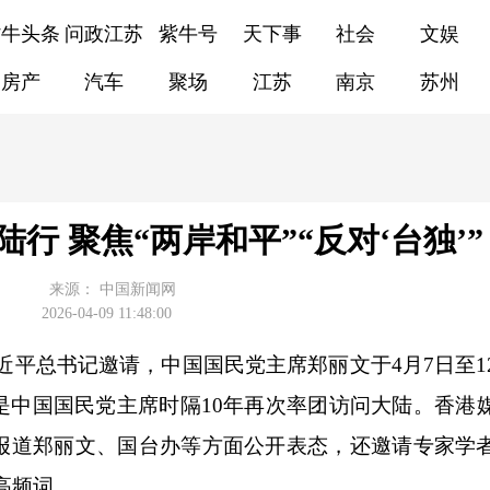
紫牛头条
问政江苏
紫牛号
天下事
社会
文娱
房产
汽车
聚场
江苏
南京
苏州
行 聚焦“两岸和平”“反对‘台独’”
来源：
中国新闻网
2026-04-09 11:48:00
平总书记邀请，中国国民党主席郑丽文于4月7日至1
是中国国民党主席时隔10年再次率团访问大陆。香港
报道郑丽文、国台办等方面公开表态，还邀请专家学
为高频词。