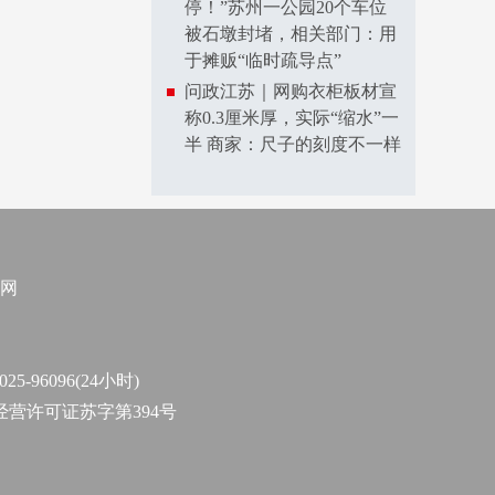
停！”苏州一公园20个车位
被石墩封堵，相关部门：用
于摊贩“临时疏导点”
问政江苏｜网购衣柜板材宣
称0.3厘米厚，实际“缩水”一
半 商家：尺子的刻度不一样
网
96096(24小时)
作经营许可证苏字第394号