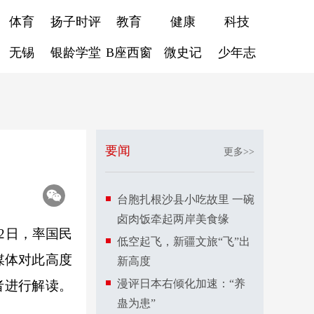
体育
扬子时评
教育
健康
科技
无锡
银龄学堂
B座西窗
微史记
少年志
要闻
更多>>
台胞扎根沙县小吃故里 一碗
卤肉饭牵起两岸美食缘
2日，率国民
低空起飞，新疆文旅“飞”出
媒体对此高度
新高度
漫评日本右倾化加速：“养
者进行解读。
蛊为患”