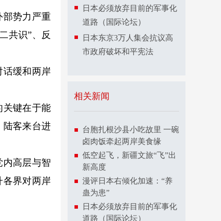
日本必须放弃目前的军事化
外部势力严重
道路（国际论坛）
二共识”、反
日本东京3万人集会抗议高
市政府破坏和平宪法
对话缓和两岸
相关新闻
的关键在于能
、陆客来台进
台胞扎根沙县小吃故里 一碗
卤肉饭牵起两岸美食缘
低空起飞，新疆文旅“飞”出
党内高层与智
新高度
升各界对两岸
漫评日本右倾化加速：“养
蛊为患”
日本必须放弃目前的军事化
道路（国际论坛）