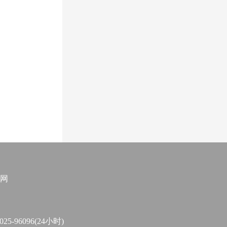
网
96096(24小时)