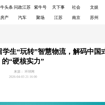
紫牛头条
问政江苏
紫牛号
天下事
社会
文娱
房产
汽车
聚场
江苏
南京
苏州
留学生“玩转”智慧物流，解码中国
的“硬核实力”
来源：
环球网
2026-04-03 21:16:00