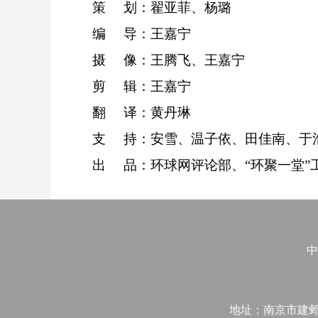
策 划：翟亚菲、杨璐
编 导：王嘉宁
摄 像：王腾飞、王嘉宁
剪 辑：王嘉宁
翻 译：黄丹琳
支 持：安雪、温子依、田佳南、于浩
出 品：环球网评论部、“环聚一堂”
中
地址：南京市建邺区江