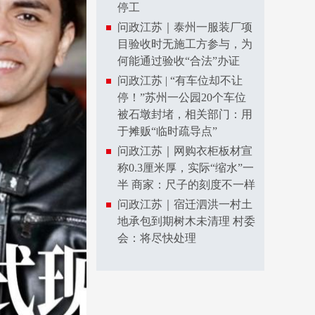
停工
问政江苏｜泰州一服装厂项
目验收时无施工方参与，为
何能通过验收“合法”办证
问政江苏 | “有车位却不让
停！”苏州一公园20个车位
被石墩封堵，相关部门：用
于摊贩“临时疏导点”
问政江苏｜网购衣柜板材宣
称0.3厘米厚，实际“缩水”一
半 商家：尺子的刻度不一样
问政江苏｜宿迁泗洪一村土
地承包到期树木未清理 村委
会：将尽快处理