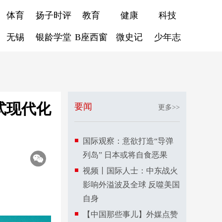
体育
扬子时评
教育
健康
科技
无锡
银龄学堂
B座西窗
微史记
少年志
式现代化
要闻
更多>>
国际观察：意欲打造“导弹
列岛” 日本或将自食恶果
视频丨国际人士：中东战火
影响外溢波及全球 反噬美国
自身
【中国那些事儿】外媒点赞