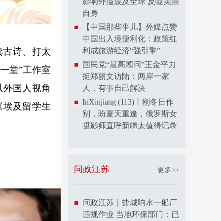
影响外溢波及全球 反噬美国
自身
【中国那些事儿】外媒点赞
中国出入境便利化：政策红
利成旅游经济“强引擎”
读古诗、打太
国民党“最高顾问”王金平力
一堂”工作室
挺郑丽文访陆：两岸一家
以外国人视角
人，有事自己解决
InXinjiang (113)丨刚冬日作
《埃及留学生
别，盼夏天重逢，俄罗斯女
摄影师直呼新疆太值得记录
问政江苏
更多>>
问政江苏｜盐城响水一船厂
违规作业 当地环保部门：已