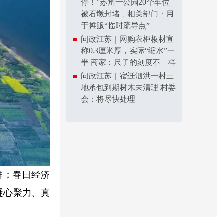
停！”苏州一公园20个车位
被石墩封堵，相关部门：用
于摊贩“临时疏导点”
问政江苏｜网购衣柜板材宣
称0.3厘米厚，实际“缩水”一
半 商家：尺子的刻度不一样
问政江苏｜宿迁泗洪一村土
地承包到期树木未清理 村委
会：将尽快处理
湃；春日经济
凝心聚力、真