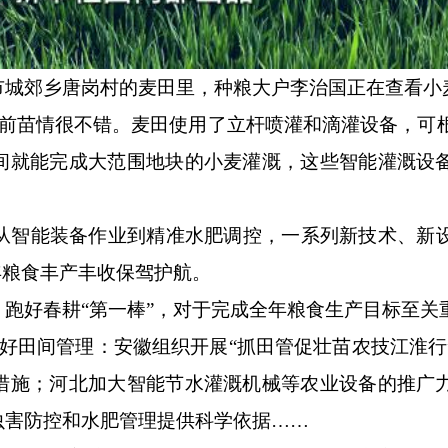
城郊乡唐岗村的麦田里，种粮大户李治国正在查看小
目前苗情很不错。麦田使用了立杆喷灌和滴灌设备，可
间就能完成大范围地块的小麦灌溉，这些智能灌溉设
智能装备作业到精准水肥调控，一系列新技术、新
年粮食丰产丰收保驾护航。
好春耕“第一棒”，对于完成全年粮食生产目标至关
田间管理：安徽组织开展“抓田管促壮苗农技江淮行
措施；河北加大智能节水灌溉机械等农业设备的推广
虫害防控和水肥管理提供科学依据……