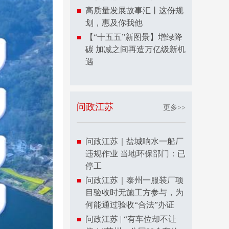
高质量发展故事汇丨这份规
划，惠及你我他
【“十五五”新图景】增绿降
碳 加减之间再造万亿级新机
遇
问政江苏
更多>>
问政江苏｜盐城响水一船厂
违规作业 当地环保部门：已
停工
问政江苏｜泰州一服装厂项
目验收时无施工方参与，为
何能通过验收“合法”办证
问政江苏 | “有车位却不让