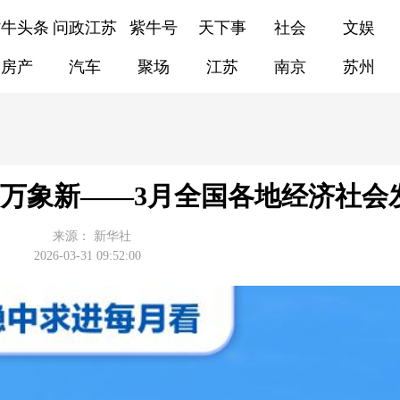
紫牛头条
问政江苏
紫牛号
天下事
社会
文娱
房产
汽车
聚场
江苏
南京
苏州
万象新——3月全国各地经济社会
来源：
新华社
2026-03-31 09:52:00