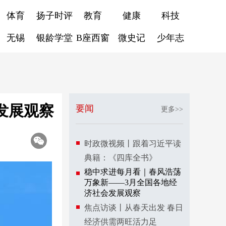
体育
扬子时评
教育
健康
科技
无锡
银龄学堂
B座西窗
微史记
少年志
发展观察
要闻
更多>>
时政微视频丨跟着习近平读
典籍：《四库全书》
稳中求进每月看｜春风浩荡
万象新——3月全国各地经
济社会发展观察
焦点访谈丨从春天出发 春日
经济供需两旺活力足