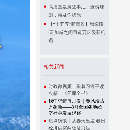
高质量发展故事汇丨这份规
划，惠及你我他
【“十五五”新图景】增绿降
碳 加减之间再造万亿级新机
遇
相关新闻
时政微视频丨跟着习近平读
典籍：《四库全书》
稳中求进每月看｜春风浩荡
万象新——3月全国各地经
济社会发展观察
焦点访谈丨从春天出发 春日
经济供需两旺活力足