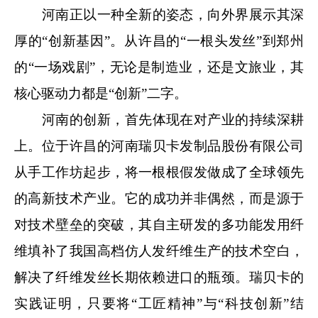
河南正以一种全新的姿态，向外界展示其深
厚的“创新基因”。从许昌的
“
一根头发丝
”
到郑州
的
“
一
场
戏剧
”
，无论是制造业，还是文旅
业
，其
核心驱动力都是
“
创新
”
二字
。
河南的创新，首先体现在对产业的
持续
深耕
上。
位于许昌的
河南瑞贝卡发制品股份有限公司
从手工作坊起步，将一根根假发做成了全球领先
的高新技术产业
。
它的成功并非偶然，而是源于
对技术壁垒的突破
，
其
自主研发的多功能发用纤
维填补了我国高档仿人发纤维生产的技术空白，
解决了纤维发丝长期依赖进口的瓶颈。
瑞贝卡
的
实践证明，
只要将“工匠精神”与“科技创新”结