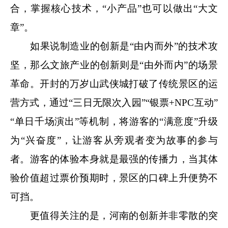
合，掌握核心技术，“小产品”
也可以
做出“大文
章”。
如果说制造业的创新是“由内而外”的技术攻
坚，那么文旅产业的创新则是“由外而内”的场景
革命。
开封的
万岁山武侠城打破了传统景区
的运
营方式，
通过“三日无限次入园”“银票+NPC互动”
“
单日千场演出”
等机制，将游客的“满意度”升级
为“兴奋度”，让游客从旁观者变为故事的参与
者。
游客
的体验本身就是最强的传播力，当
其
体
验价值
超过
票价预期
时
，
景区的
口碑
上升
便势不
可挡。
更值得关注的是，河南的创新并非零散的突