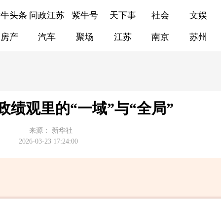
紫牛头条
问政江苏
紫牛号
天下事
社会
文娱
房产
汽车
聚场
江苏
南京
苏州
政绩观里的“一域”与“全局”
来源：
新华社
2026-03-23 17:24:00