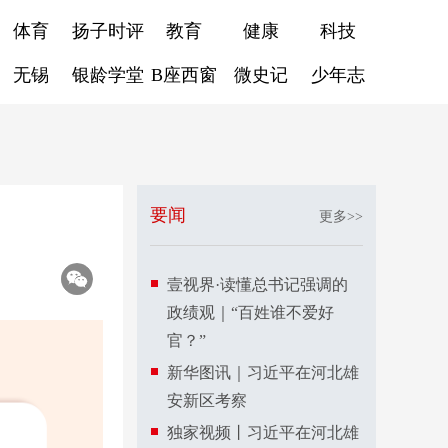
体育
扬子时评
教育
健康
科技
无锡
银龄学堂
B座西窗
微史记
少年志
要闻
更多>>
壹视界·读懂总书记强调的
政绩观｜“百姓谁不爱好
官？”
新华图讯｜习近平在河北雄
安新区考察
独家视频丨习近平在河北雄