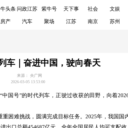
紫牛头条
问政江苏
紫牛号
天下事
社会
文娱
房产
汽车
聚场
江苏
南京
苏州
列车｜奋进中国，驶向春天
来源：
央广网
2026-03-05 13:53:00
国号”的时代列车，正驶过收获的田野，向着202
困难挑战，圆满完成目标任务。2025年，我国国
物进出口总额454687亿元，全年全国居民人均可支配收入