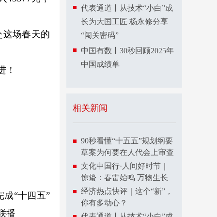
代表通道丨从技术“小白”成
长为大国工匠 杨永修分享
赴这场春天的
“闯关密码”
中国有数丨30秒回顾2025年
中国成绩单
进！
相关新闻
90秒看懂“十五五”规划纲要
草案为何要在人代会上审查
文化中国行·人间好时节｜
惊蛰：春雷始鸣 万物生长
经济热点快评｜这个“新”，
成“十四五”
你有多动心？
联播
代表通道丨从技术“小白”成