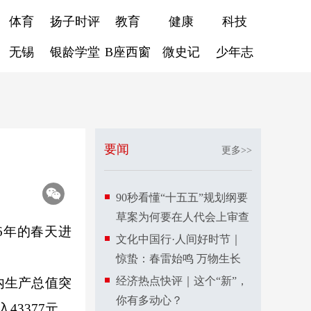
体育
扬子时评
教育
健康
科技
无锡
银龄学堂
B座西窗
微史记
少年志
要闻
更多>>
90秒看懂“十五五”规划纲要
草案为何要在人代会上审查
6年的春天进
文化中国行·人间好时节｜
惊蛰：春雷始鸣 万物生长
经济热点快评｜这个“新”，
内生产总值突
你有多动心？
43377元，