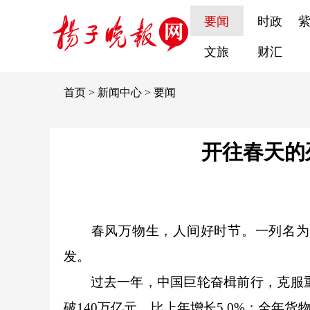
要闻
时政
文旅
财汇
首页
>
新闻中心
>
要闻
开往春天的
春风万物生，人间好时节。一列名为“中
发。
过去一年，中国巨轮奋楫前行，克服重重
破140万亿元，比上年增长5.0%；全年货