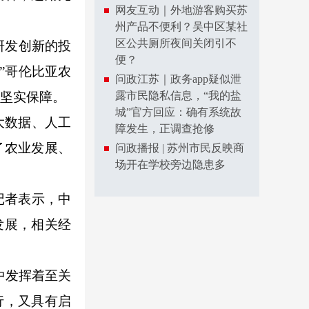
网友互动｜外地游客购买苏
州产品不便利？吴中区某社
区公共厕所夜间关闭引不
研发创新的投
便？
”哥伦比亚农
问政江苏｜政务app疑似泄
了坚实保障。
露市民隐私信息，“我的盐
城”官方回应：确有系统故
大数据、人工
障发生，正调查抢修
了农业发展、
问政播报 | 苏州市民反映商
场开在学校旁边隐患多
记者表示，中
发展，相关经
中发挥着至关
行，又具有启