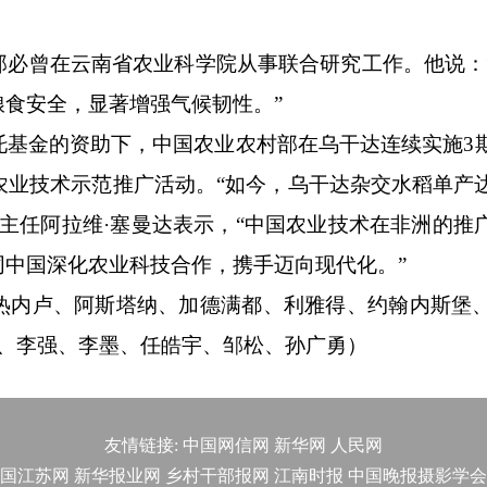
曾在云南省农业科学院从事联合研究工作。他说：
食安全，显著增强气候韧性。”
金的资助下，中国农业农村部在乌干达连续实施3
农业技术示范推广活动。“如今，乌干达杂交水稻单产
行主任阿拉维·塞曼达表示，“中国农业技术在非洲的推
中国深化农业科技合作，携手迈向现代化。”
卢、阿斯塔纳、加德满都、利雅得、约翰内斯堡、
皓、李强、李墨、任皓宇、邹松、孙广勇）
友情链接:
中国网信网
新华网
人民网
国江苏网
新华报业网
乡村干部报网
江南时报
中国晚报摄影学会