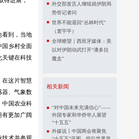
取得进展，
外交部发言人继续就伊朗局
势答记者问
世界不能退回“丛林时代”
（寰宇平）
他看到，当地
全球瞭望｜西班牙媒体：美
中国乡村全面
以对伊朗动武打开“潘多拉
化关键在科技
魔盒”
。在这片智慧
相关新闻
感器、气象数
，中国农业科
“对中国未来充满信心”——
拥有更加广阔
外国专家和华侨华人展望
“十五五”
外媒说丨中国两会将聚焦
业技术并参观
“十五五”蓝图，指引世界第