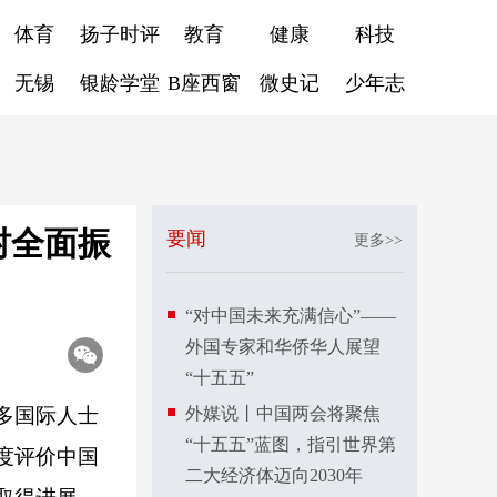
体育
扬子时评
教育
健康
科技
无锡
银龄学堂
B座西窗
微史记
少年志
村全面振
要闻
更多>>
“对中国未来充满信心”——
外国专家和华侨华人展望
“十五五”
多国际人士
外媒说丨中国两会将聚焦
“十五五”蓝图，指引世界第
度评价中国
二大经济体迈向2030年