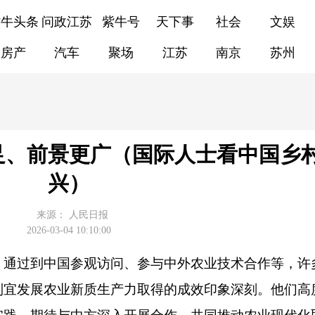
紫牛头条
问政江苏
紫牛号
天下事
社会
文娱
房产
汽车
聚场
江苏
南京
苏州
足、前景更广（国际人士看中国乡
兴）
来源：
人民日报
2026-03-04 10:10:00
。通过到中国参观访问、参与中外农业技术合作等，许
制宜发展农业新质生产力取得的成效印象深刻。他们高