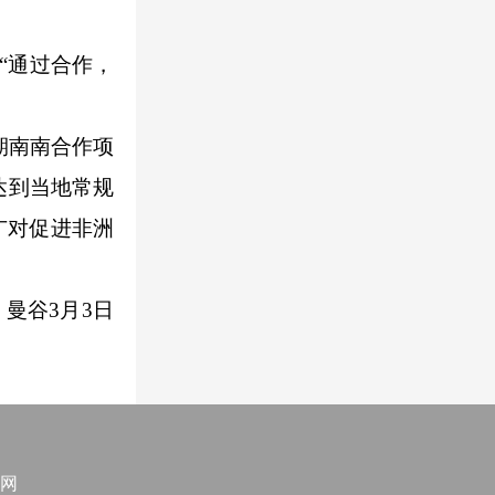
“通过合作，
期南南合作项
达到当地常规
广对促进非洲
曼谷3月3日
网