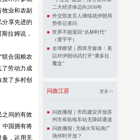
二大经济体迈向2030年
畜牧业和农副
外交部发言人继续就伊朗局
私分享先进的
势答记者问
世界不能退回“丛林时代”
阿斯拉姆说，
（寰宇平）
全球瞭望｜西班牙媒体：美
以对伊朗动武打开“潘多拉
”联合国粮农
魔盒”
低了劳动力成
激发了乡村创
问政江苏
更多>>
问政播报｜市民建议开放苏
民之间的有效
州市有轨电车站无障碍通道
，中国拥有将
问政播报 | 无锡火车站南广
场何时开放？
设备，运用无