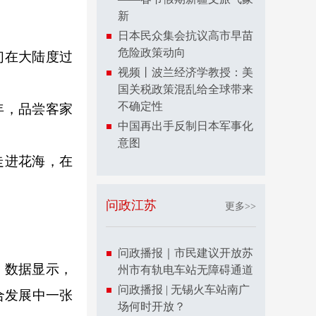
新
日本民众集会抗议高市早苗
危险政策动向
们在大陆度过
视频丨波兰经济学教授：美
。
国关税政策混乱给全球带来
不确定性
年，品尝客家
中国再出手反制日本军事化
意图
走进花海，在
问政江苏
更多>>
问政播报｜市民建议开放苏
。数据显示，
州市有轨电车站无障碍通道
问政播报 | 无锡火车站南广
合发展中一张
场何时开放？