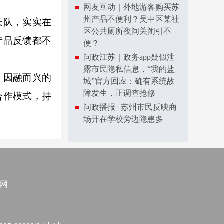
网友互动｜外地游客购买苏
州产品不便利？吴中区某社
长队，实实在
区公共厕所夜间关闭引不
产品反馈都不
便？
问政江苏｜政务app疑似泄
露市民隐私信息，“我的盐
、因融而兴的
城”官方回应：确有系统故
障发生，正调查抢修
合作模式，持
问政播报 | 苏州市民反映商
场开在学校旁边隐患多
网