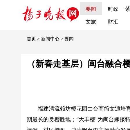
要闻
时政
文旅
财汇
首页
>
新闻中心
>
要闻
（新春走基层）闽台融合樱
福建清流赖坊樱花园由台商简文通培
期最长的赏樱胜地；“大丰樱”为闽台嫁接