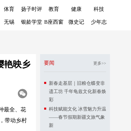
体育
扬子时评
教育
健康
科技
无锡
银龄学堂
B座西窗
微史记
少年志
樱艳映乡
要闻
更多>>
新春走基层｜旧粮仓蝶变非
遗工坊 千年龟兹文化新春焕
彩
种最全、花
科技赋能文化 冰雪魅力升温
——春节假期新疆文旅气象
次，带动乡村
新