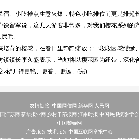
宿、小吃摊点生意火爆，特色小吃摊位前更是排起
户徐留军说，这几天游客非常多，对我们樱花系列的
人民币。
培育的樱花，在春日里静静绽放；一段段因花结缘
坊镇镇长李久盛表示，当地将以樱花园为纽带，深化
花”开得更艳、更香、更远。(完)
友情链接:
中国网信网
新华网
人民网
国江苏网
新华报业网
乡村干部报网
江南时报
中国晚报摄影学会
中国禁毒网
广告服务
技术服务
中国互联网举报中心