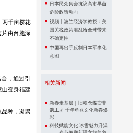
日本民众集会抗议高市早苗
危险政策动向
。两千亩樱花
视频丨波兰经济学教授：美
国关税政策混乱给全球带来
这片由台胞深
不确定性
中国再出手反制日本军事化
意图
合，通过引
相关新闻
荒山变身福建
新春走基层｜旧粮仓蝶变非
遗工坊 千年龟兹文化新春焕
色品种，凝聚
彩
科技赋能文化 冰雪魅力升温
——春节假期新疆文旅气象