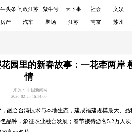
紫牛头条
问政江苏
紫牛号
天下事
社会
文娱
房产
汽车
聚场
江苏
南京
苏州
花园里的新春故事：一花牵两岸 
情
来源：
中国新闻网
2026-02-25 16:14:00
育，融合台湾技术与本地生态，建成福建规模最大、品
特色品种，象征农业融合发展；春节接待游客5.2万人