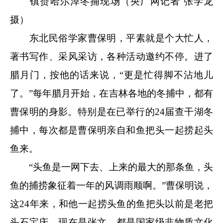
镇赉哈尔淖冬捕现场（央广网记者 张学龙
摄）
东北民俗学家曹保明，平素就是个大忙人，
著书写作、采风采访，各种活动邀约不停。进了
腊月门，按他的话来说，“更是忙得脚不沾地儿
了。”每年腊月开始，在吉林各地的冬捕中，都有
曹保明的身影。特别是在已举行的24届查干湖冬
捕中，每次都是曹保明亲自和鱼把头一起捞起头
鱼来。
“头鱼是一网下去、上来的最大的那条鱼，头
鱼的捕捞象征着一年的风调雨顺啊。”曹保明说，
这24年来，和他一起捞头鱼的鱼把头以前是老把
头石宝庆，现在是张文，都是国家级非物质文化