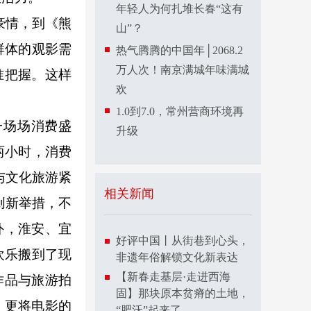
年轻人为何扎堆长春“这有
豪情，到《熊
山”？
群体的观影需
热气腾腾的中国年│2068.2
万人次！南京满城年味满城
准把握。这样
欢
1.0到7.0，常州营商环境再
场场消费盛
升级
两小时，消费
与文化旅游紧
相关新闻
创新举措，不
外，淮安、宜
好评中国丨从街巷到心头，
欢乐搬到了现
非遗年俗解锁文化新表达
【新春走基层·走进西海
作品与旅游拍
固】那块原本贫瘠的土地，
，更将电影的
“肥沃”起来了