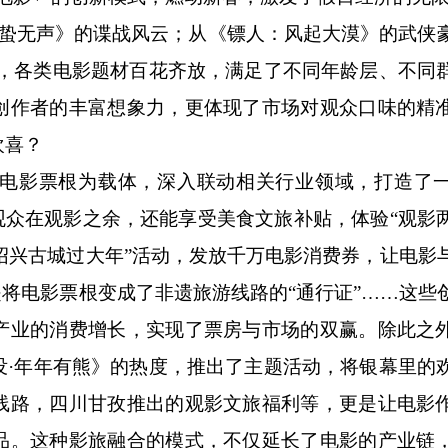
无声》的谍战风云；从《镖人：风起大漠》的武侠
节，各类电影题材百花齐放，满足了不同年龄层、不同
创作者的丰富想象力，更体现了市场对观众口味的精
欢喜？
影票根为载体，深入联动相关行业领域，打造了一
观众在观影之余，还能享受美食文旅补贴，体验“观影
·绍兴古城过大年”活动，发放千万电影消费券，让电影
是将电影票根变成了非遗旅游线路的“通行证”……这些
产业的消费增长，实现了票房与市场的双赢。除此之
没·年年有熊》的热度，推出了主题活动，将银幕里的
线路，四川甘孜推出的观影文旅福利等，更是让电影
品。这种影旅融合的模式，不仅延长了电影的产业链