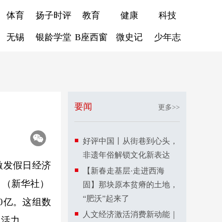
体育
扬子时评
教育
健康
科技
无锡
银龄学堂
B座西窗
微史记
少年志
要闻
更多>>
好评中国丨从街巷到心头，
非遗年俗解锁文化新表达
激发假日经济
【新春走基层·走进西海
。（新华社）
固】那块原本贫瘠的土地，
“肥沃”起来了
20亿。这组数
人文经济激活消费新动能｜
限活力。