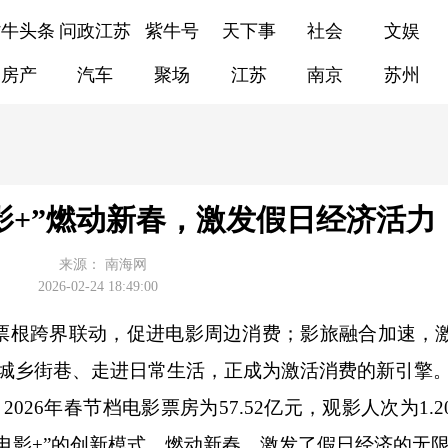
紫牛头条
问政江苏
紫牛号
天下事
社会
文娱
房产
汽车
聚场
江苏
南京
苏州
影+”燃动新春，激发假日经济活力
来源：
南海网
2026-02-24 18:49:00
根跨界联动，促进电影周边消费；影旅融合加速，
融入城乡街巷、走进日常生活，正成为激活消费的新引擎
26年春节档电影票房为57.52亿元，观影人次为1.
电影+”的创新模式，燃动新春，激发了假日经济的无