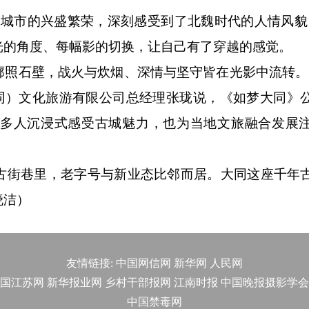
市的兴盛繁荣，深刻感受到了北魏时代的人情风貌
光的角度、每幅影的切换，让自己有了穿越的感觉。
石壁，战火与炊烟、深情与坚守皆在光影中流转。
（大同）文化旅游有限公司总经理张珑说，《如梦大同》
更多人沉浸式感受古城魅力，也为当地文旅融合发展
街巷里，老字号与新业态比邻而居。大同这座千年
晓洁）
友情链接:
中国网信网
新华网
人民网
国江苏网
新华报业网
乡村干部报网
江南时报
中国晚报摄影学会
中国禁毒网