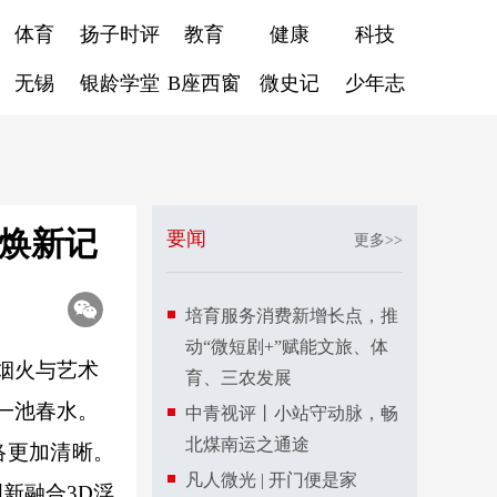
体育
扬子时评
教育
健康
科技
无锡
银龄学堂
B座西窗
微史记
少年志
同焕新记
要闻
更多>>
培育服务消费新增长点，推
动“微短剧+”赋能文旅、体
烟火与艺术
育、三农发展
一池春水。
中青视评丨小站守动脉，畅
北煤南运之通途
络更加清晰。
凡人微光 | 开门便是家
创新融合3D浮