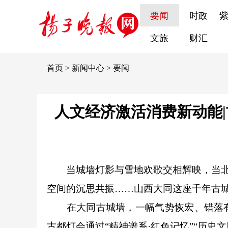
要闻
时政
文旅
财汇
首页
>
新闻中心
>
要闻
人文经济激活消费新动能
当城墙灯影与雪地欢歌交相辉映，当
空间的沉思共振……山西大同这座千年古
在大同古城墙，一幅气势恢宏、错落有
古都灯会通过“精神谱系·红色记忆”“历史文