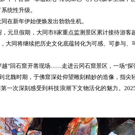
了系统性升级。
同在新年伊始便焕发出勃勃生机。
元旦假期，大同市8家重点监测景区累计接待游客超
假期，大同将继续把历史文化底蕴转化为可感、可参与、
越”回石窟开凿现场……走进云冈石窟景区，一场“探弥
回到北魏时期，于佛窟深处仰望雕刻精妙的造像，指尖
第一次深刻感受到科技浪潮下文物活化的魅力。2025