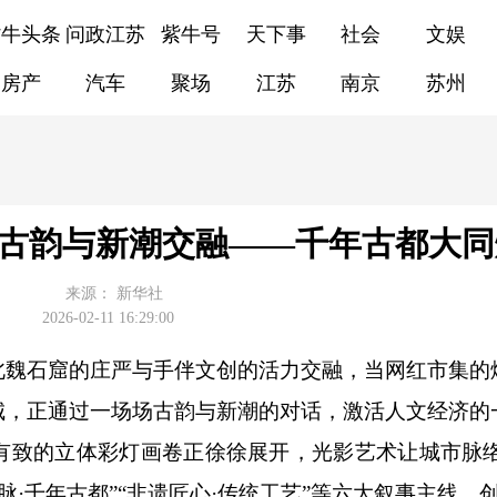
紫牛头条
问政江苏
紫牛号
天下事
社会
文娱
房产
汽车
聚场
江苏
南京
苏州
|古韵与新潮交融——千年古都大
来源：
新华社
2026-02-11 16:29:00
北魏石窟的庄严与手伴文创的活力交融，当网红市集的
城，正通过一场场古韵与新潮的对话，激活人文经济的
致的立体彩灯画卷正徐徐展开，光影艺术让城市脉
脉·千年古都”“非遗匠心·传统工艺”等六大叙事主线，