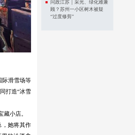
问政江苏｜采光、绿化难兼
顾？苏州一小区树木被疑
“过度修剪”
国际滑雪场等
同打造“冰雪
宝藏小店。
邑，她将其作