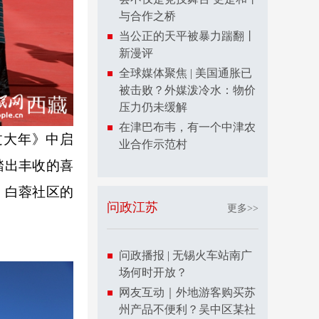
与合作之桥
当公正的天平被暴力踹翻丨
新漫评
全球媒体聚焦 | 美国通胀已
被击败？外媒泼冷水：物价
压力仍未缓解
在津巴布韦，有一个中津农
大年》中启
业合作示范村
踏出丰收的喜
；白蓉社区的
问政江苏
更多>>
问政播报 | 无锡火车站南广
场何时开放？
网友互动｜外地游客购买苏
州产品不便利？吴中区某社