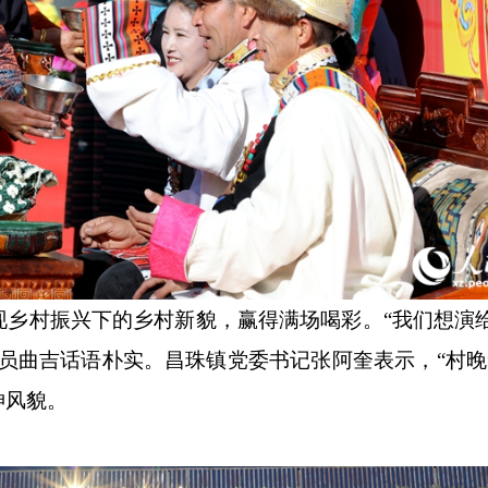
村振兴下的乡村新貌，赢得满场喝彩。“我们想演
员曲吉话语朴实。昌珠镇党委书记张阿奎表示，“村晚
神风貌。