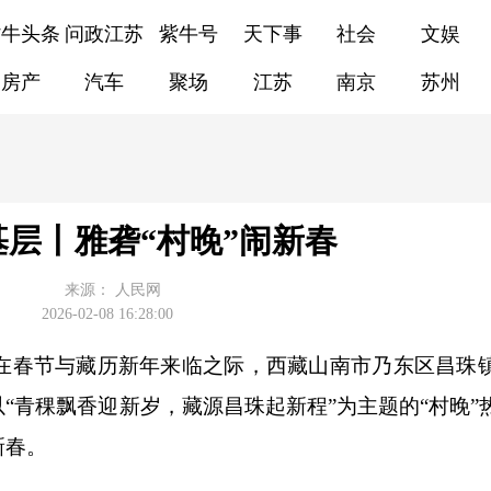
紫牛头条
问政江苏
紫牛号
天下事
社会
文娱
房产
汽车
聚场
江苏
南京
苏州
层丨雅砻“村晚”闹新春
来源：
人民网
2026-02-08 16:28:00
春节与藏历新年来临之际，西藏山南市乃东区昌珠
“青稞飘香迎新岁，藏源昌珠起新程”为主题的“村晚”
新春。