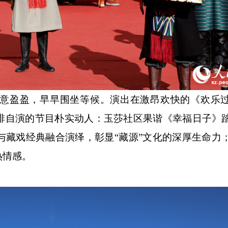
盈盈，早早围坐等候。演出在激昂欢快的《欢乐过
排自演的节目朴实动人：玉莎社区果谐《幸福日子》
与藏戏经典融合演绎，彰显“藏源”文化的深厚生命力
热情感。