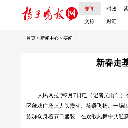
要闻
时政
文旅
财汇
首页
>
新闻中心
>
要闻
新春走基
人民网拉萨2月7日电（记者吴雨仁）在
区藏戏广场上人头攒动、笑语飞扬。一场以
族群众身着节日盛装，在欢歌热舞中共迎