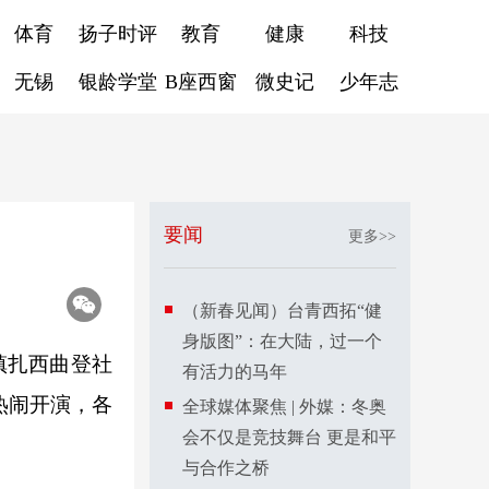
体育
扬子时评
教育
健康
科技
无锡
银龄学堂
B座西窗
微史记
少年志
要闻
更多>>
（新春见闻）台青西拓“健
身版图”：在大陆，过一个
镇扎西曲登社
有活力的马年
热闹开演，各
全球媒体聚焦 | 外媒：冬奥
会不仅是竞技舞台 更是和平
与合作之桥