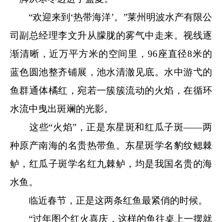
“欢迎来到‘热带海洋’。”莱州明波水产有限公
司副总经理李文升从朦胧的雾气中走来。视线逐
渐清晰，近万平方米的空间里，96座直径8米的
蓝色圆池整齐铺展，池水清澈见底。水中游弋的
鱼群通体橘红，宛若一簇簇流动的火焰，在循环
水流中曳出斑斓的光影。
这些“火焰”，正是东星斑和红瓜子斑——两
种原产南海的名贵热带鱼。东星斑学名豹纹鳃棘
鲈，红瓜子斑学名红九棘鲈，均是我国名贵的海
水鱼。
临近春节，正是这两条红鱼最紧俏的时候。
“过年图个红火喜庆，这样的鱼往桌上一摆就