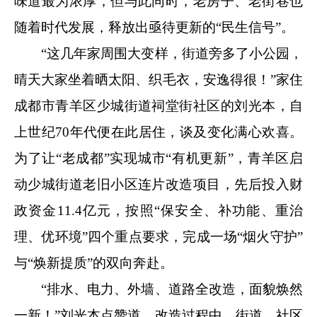
味道最为浓厚，但与此同时，老房子、老街巷也
随着时代发展，释放出亟待更新的“民生信号”。
“这几年家周围大变样，街道旁多了小公园，
晴天大家坐着晒太阳、织毛衣，安逸得很！”家住
成都市青羊区少城街道祠堂街社区的刘光本，自
上世纪70年代便在此居住，谈及变化满心欢喜。
为了让“老成都”实现城市“有机更新”，青羊区启
动少城街道老旧小区连片改造项目，先后投入财
政资金11.4亿元，按照“保安全、补功能、重治
理、优环境”四个重点要求，完成一场“烟火守护”
与“焕新提质”的双向奔赴。
“排水、电力、外墙、道路全改造，面貌焕然
一新！”刘光本点赞道，改造过程中，街道、社区