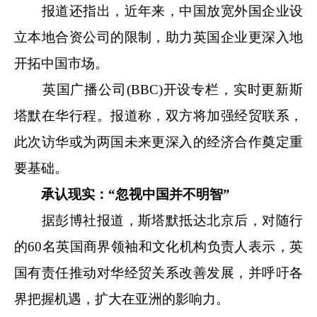
报道还指出，近年来，中国放宽外国企业设
立本地合资公司的限制，助力英国企业更深入地
开拓中国市场。
英国广播公司(BBC)开设专栏，实时更新斯
塔默在华行程。报道称，双方将加强经贸联系，
此次访华或为两国未来更深入的经济合作奠定重
要基础。
承认现实：“忽视中国并不明智”
据彭博社报道，斯塔默抵达北京后，对随行
的60名英国商界领袖和文化机构负责人表示，英
国有责任推动对华经贸关系改善发展，并呼吁各
界把握机遇，扩大在亚洲的影响力。