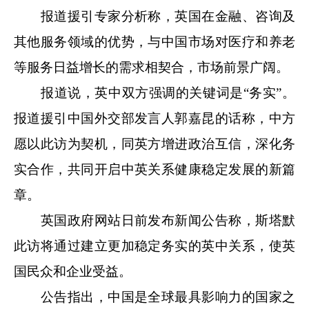
报道援引专家分析称，英国在金融、咨询及
其他服务领域的优势，与中国市场对医疗和养老
等服务日益增长的需求相契合，市场前景广阔。
报道说，英中双方强调的关键词是“务实”。
报道援引中国外交部发言人郭嘉昆的话称，中方
愿以此访为契机，同英方增进政治互信，深化务
实合作，共同开启中英关系健康稳定发展的新篇
章。
英国政府网站日前发布新闻公告称，斯塔默
此访将通过建立更加稳定务实的英中关系，使英
国民众和企业受益。
公告指出，中国是全球最具影响力的国家之