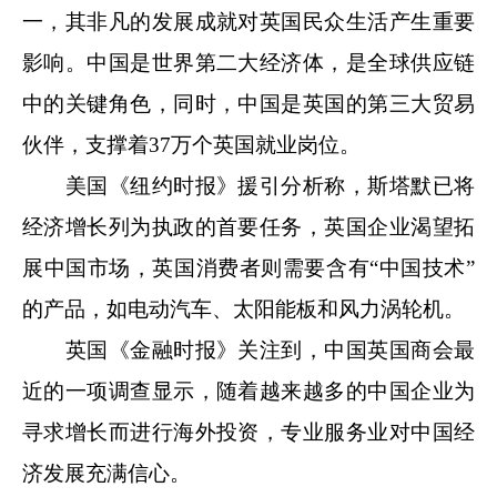
一，其非凡的发展成就对英国民众生活产生重要
影响。中国是世界第二大经济体，是全球供应链
中的关键角色，同时，中国是英国的第三大贸易
伙伴，支撑着37万个英国就业岗位。
美国《纽约时报》援引分析称，斯塔默已将
经济增长列为执政的首要任务，英国企业渴望拓
展中国市场，英国消费者则需要含有“中国技术”
的产品，如电动汽车、太阳能板和风力涡轮机。
英国《金融时报》关注到，中国英国商会最
近的一项调查显示，随着越来越多的中国企业为
寻求增长而进行海外投资，专业服务业对中国经
济发展充满信心。