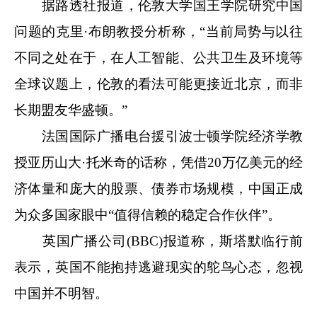
据路透社报道，伦敦大学国王学院研究中国
问题的克里·布朗教授分析称，“当前局势与以往
不同之处在于，在人工智能、公共卫生及环境等
全球议题上，伦敦的看法可能更接近北京，而非
长期盟友华盛顿。”
法国国际广播电台援引波士顿学院经济学教
授亚历山大·托米奇的话称，凭借20万亿美元的经
济体量和庞大的股票、债券市场规模，中国正成
为众多国家眼中“值得信赖的稳定合作伙伴”。
英国广播公司(BBC)报道称，斯塔默临行前
表示，英国不能抱持逃避现实的鸵鸟心态，忽视
中国并不明智。