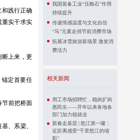
我国装备工业“压舱石”作用
立和践行正确
持续提升
成重实干求实
传递情感温度与文化自信
“马”元素走俏节前消费市场
拓展冰雪旅游新场景 激发消
费活力
判断上来，更
相关新闻
。锚定首要任
用工市场招聘忙，稳岗扩岗
春节前把桥面
惠民生——开年以来各地各
部门加力稳就业
新春走基层 | 怒江第一啸：
桩基、系梁、
近距离感受“千里怒江的缩
影”