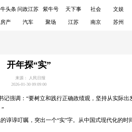
紫牛头条
问政江苏
紫牛号
天下事
社会
文娱
房产
汽车
聚场
江苏
南京
苏州
开年探“实”
来源：
人民日报
2026-01-30 09:09:00
平总书记强调：“要树立和践行正确政绩观，坚持从实际出
”
的谆谆叮嘱，突出一个“实”字。从中国式现代化的时