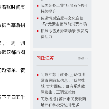
我国装备工业“压舱石”作用
揣着张时间表
持续提升
传递情感温度与文化自信
“马”元素走俏节前消费市场
数据当幕后指
拓展冰雪旅游新场景 激发消
费活力
议，一周一调
决武汉都市圈
问政江苏
更多>>
问题清单、责
问政江苏｜政务app疑似泄
露市民隐私信息，“我的盐
城”官方回应：确有系统故
障发生，正调查抢修
省下了四五千
问政播报 | 苏州市民反映商
场开在学校旁边隐患多