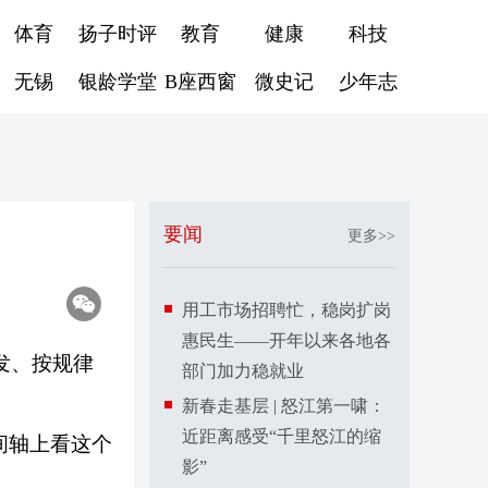
体育
扬子时评
教育
健康
科技
无锡
银龄学堂
B座西窗
微史记
少年志
要闻
更多>>
用工市场招聘忙，稳岗扩岗
惠民生——开年以来各地各
发、按规律
部门加力稳就业
新春走基层 | 怒江第一啸：
近距离感受“千里怒江的缩
间轴上看这个
影”