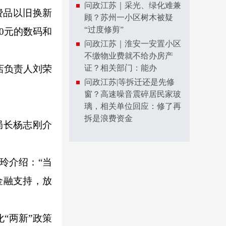
问政江苏｜采光、绿化难兼
费品以旧换新
顾？苏州一小区树木被疑
“过度修剪”
0元的数码和
问政江苏｜淮安一安置小区
不缴物业费就不给办房产
店负责人刘荣
证？相关部门：能办
问政江苏|等拆迁还是先修
窗？高速噪音震碎居民家玻
璃，相关单位回应：修了再
拆是浪费资金
局长杨志刚介
玲介绍：“当
金融支持，放
“两新”政策