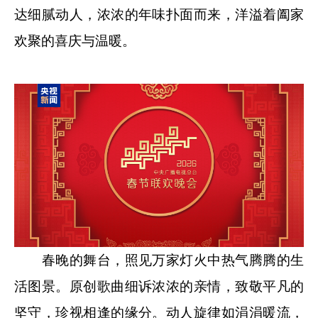
达细腻动人，浓浓的年味扑面而来，洋溢着阖家
欢聚的喜庆与温暖。
春晚的舞台，照见万家灯火中热气腾腾的生
活图景。原创歌曲细诉浓浓的亲情，致敬平凡的
坚守，珍视相逢的缘分。动人旋律如涓涓暖流，