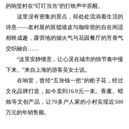
的响堂村在“叮叮当当”的打铁声中苏醒。
这里没有密集的景点，却处处流淌着生活的
诗意——老村屋的斑驳墙皮与咖啡馆的自在闲适
相映成趣，露营地的烟火气与花园餐厅的芳香气
交织融合……
“这里安静惬意，让心灵在城市的快节奏中慢
下来。”来自上海的游客吴女士说。
在响堂，曾经“五块钱一把”的栀子花，经过
文化品牌打造，如今卖到16.9元一束。香薰、蜡
烛等文创产品，让70多户人家的小村实现近500
万元的年销售额。