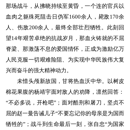
那场战斗，从拂晓持续至黄昏，一个连的官兵以
血肉之躯殊死阻击日伪军1600余人，毙敌170余
人、伤敌200余人，最终全部壮烈牺牲。此刻回
望14年艰苦卓绝的抗战岁月，那血火铸就的不屈
脊梁、那激荡不息的爱国情怀，正成为激励亿万
人民克服一切艰难险阻、为实现中华民族伟大复
兴而奋斗的强大精神动力。
未惜头颅新故国，甘将热血沃中华。以树皮
棉花果腹的杨靖宇面对敌人的劝降，凛然回答：
“不必多说，开枪吧”；面对酷刑和屠刀，坚贞不
屈的赵一曼告诫儿子“不要忘记你的母亲是为国而
牺牲的”；战斗到生命最后一刻，张自忠“为国家