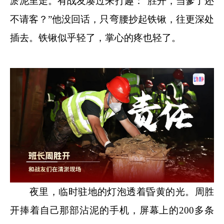
淤泥里走。有战友凑过来打趣：“胜开，当爹了还
不请客？”他没回话，只弯腰抄起铁锹，往更深处
插去。铁锹似乎轻了，掌心的疼也轻了。
夜里，临时驻地的灯泡透着昏黄的光。周胜
开捧着自己那部沾泥的手机，屏幕上的200多条