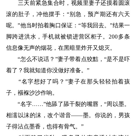
三天前紧急集合时，视频里妻子还摸着圆滚
滚的肚子，冲他摆手：“别急，预产期还有六天
呢。”他当时拍着胸口保证：“等我回去。”结果一
脚跨进洪水，手机就被锁进营区柜子。200多条
信息像无声的烟花，在黑暗里炸开又熄灭。
“怎么不说话？”妻子带着点狡黠，“是不是吓
着了？我就知道你没做好准备。”
“名字想好了吗？”妻子在那头轻轻拍着孩
子，襁褓沙沙作响。
“名字……”他舔了舔干裂的嘴唇，“周以墨。
相濡以沫的沫，改个谐音——墨。你说的，男孩
子得沾点墨香，也得有骨气。”