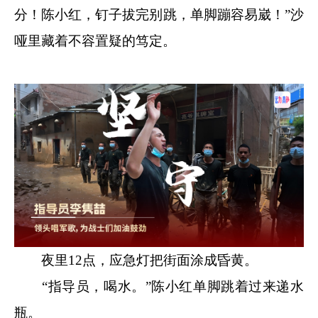
分！陈小红，钉子拔完别跳，单脚蹦容易崴！”沙
哑里藏着不容置疑的笃定。
夜里12点，应急灯把街面涂成昏黄。
“指导员，喝水。”陈小红单脚跳着过来递水
瓶。