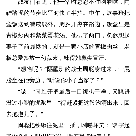
战友们看见，他干活时总忍不住咧着嘴，雨
鞋踏泥的节奏比平时快了半拍。中午，炊事班把
盒饭送到警戒线外。周胜开蹲在路边，饭盒里是
青椒炒肉和紫菜蛋花汤。他扒了两口，忽然想起
妻子产前最馋的，就是一家小店的青椒肉丝。老
板总爱多放一勺蒜末，辣得她鼻尖冒汗。
“想啥呢？”隔壁班的战士周聪凑过来，一屁
股坐在他旁边，“听说你小子当爹了？”
“嗯。”周胜开把最后一口饭扒干净，又跳进
没过小腿的泥浆里。“得赶紧把这段沟清出来，回
去抱抱儿子。”
周聪把铁锹往泥里一插，咧嘴坏笑：“名字起