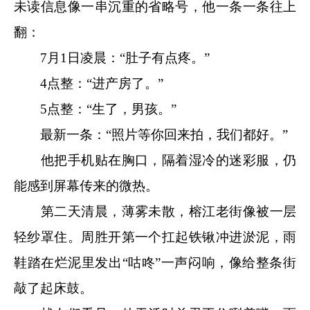
未读信息像一串沉重的省略号，他一条一条往上
翻：
7月1日凌晨：“肚子有点疼。”
4点整：“进产房了。”
5点整：“生了，男孩。”
最新一条：“照片等你回来拍，我们都好。”
他把手机贴在胸口，隔着湿冷的迷彩服，仍
能感到屏幕传来的微热。
第二天清晨，薄雾未散，榕江老街像被一层
轻纱罩住。周胜开第一个扛起铁锹冲进淤泥，雨
鞋踏在烂泥里发出“咕咚”一声闷响，像给整条街
敲了起床鼓。