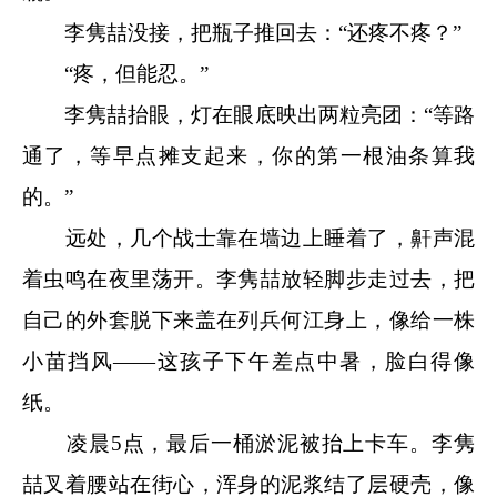
李隽喆没接，把瓶子推回去：“还疼不疼？”
“疼，但能忍。”
李隽喆抬眼，灯在眼底映出两粒亮团：“等路
通了，等早点摊支起来，你的第一根油条算我
的。”
远处，几个战士靠在墙边上睡着了，鼾声混
着虫鸣在夜里荡开。李隽喆放轻脚步走过去，把
自己的外套脱下来盖在列兵何江身上，像给一株
小苗挡风——这孩子下午差点中暑，脸白得像
纸。
凌晨5点，最后一桶淤泥被抬上卡车。李隽
喆叉着腰站在街心，浑身的泥浆结了层硬壳，像