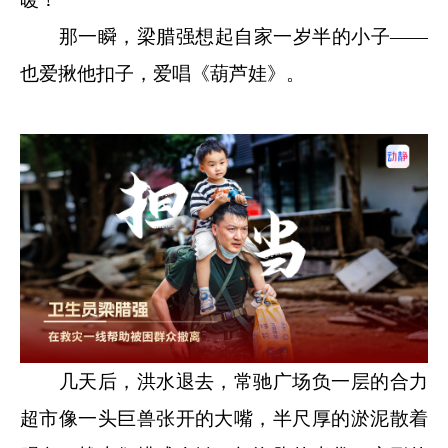
那一瞬，梁腊强想起自家一岁半的小子——
也爱揪他扣子，爱唱《葫芦娃》。
几天后，洪水退去，常驰广场负一层的合力
超市像一头巨兽张开的大嘴，半尺厚的淤泥散着