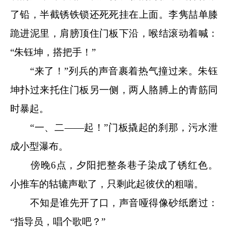
了铅，半截锈铁锁还死死挂在上面。李隽喆单膝
跪进泥里，肩膀顶住门板下沿，喉结滚动着喊：
“朱钰坤，搭把手！”
“来了！”列兵的声音裹着热气撞过来。朱钰
坤扑过来托住门板另一侧，两人胳膊上的青筋同
时暴起。
“一、二——起！”门板撬起的刹那，污水泄
成小型瀑布。
傍晚6点，夕阳把整条巷子染成了锈红色。
小推车的轱辘声歇了，只剩此起彼伏的粗喘。
不知是谁先开了口，声音哑得像砂纸磨过：
“指导员，唱个歌吧？”