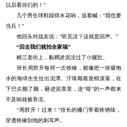
以后看你们的！”
几个男生球鞋踩得水花响，追着喊：“我也要
当兵！”
他回头对战友说：“听见没？这就是回声。”
“回去我们就拍全家福”
榕江老街上，黏稠淤泥没过了小腿肚。
班长周胜开每挥一次铁锹，都像把一块吸饱
水的海绵生生扯出泥潭。汗珠顺着发梢滚落，在
下巴尖颤了颤，砸进泥浆里，连“嗒”的一声都来
不及响就被吞没。
“周胜开！过来！”排长的嗓门带着铁锈味，
穿透铁锹刮地的刺耳声。