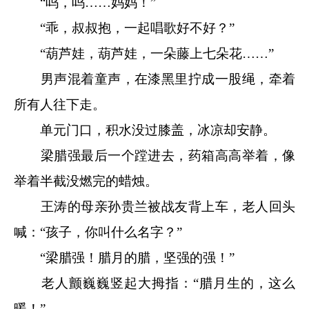
“呜，呜……妈妈！”
“乖，叔叔抱，一起唱歌好不好？”
“葫芦娃，葫芦娃，一朵藤上七朵花……”
男声混着童声，在漆黑里拧成一股绳，牵着
所有人往下走。
单元门口，积水没过膝盖，冰凉却安静。
梁腊强最后一个蹚进去，药箱高高举着，像
举着半截没燃完的蜡烛。
王涛的母亲孙贵兰被战友背上车，老人回头
喊：“孩子，你叫什么名字？”
“梁腊强！腊月的腊，坚强的强！”
老人颤巍巍竖起大拇指：“腊月生的，这么
暖！”