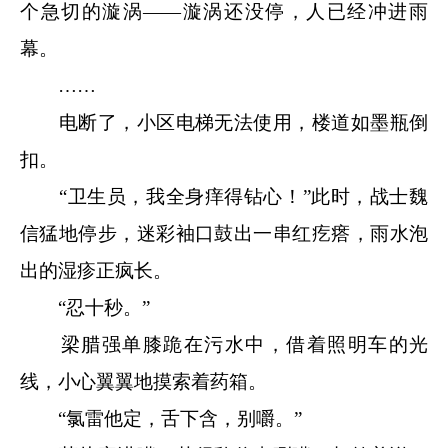
个急切的漩涡——漩涡还没停，人已经冲进雨
幕。
……
电断了，小区电梯无法使用，楼道如墨瓶倒
扣。
“卫生员，我全身痒得钻心！”此时，战士魏
信猛地停步，迷彩袖口鼓出一串红疙瘩，雨水泡
出的湿疹正疯长。
“忍十秒。”
梁腊强单膝跪在污水中，借着照明车的光
线，小心翼翼地摸索着药箱。
“氯雷他定，舌下含，别嚼。”