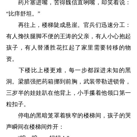
药片塞进嘴，苦得魏信直咧嘴，却笑着说：
“比痒舒坦。”
再往上，楼梯陡成悬崖。官兵们迅速分工：
有人搀扶腿脚不便的王涛的父亲，有人小心抱起
孩子，有人替潘胜花扛起了家里需要转移的物
资。
下楼比上楼更难，每一步都踩进未知的黑
洞。梁腊强把药箱挪到前胸，武装带勒进锁骨，
三岁半的娃娃趴在他背上，小手攥着他领口第一
粒扣子。
停电的黑暗笼罩着狭窄的楼梯间，孩子的哭
声瞬间在楼梯间炸开：