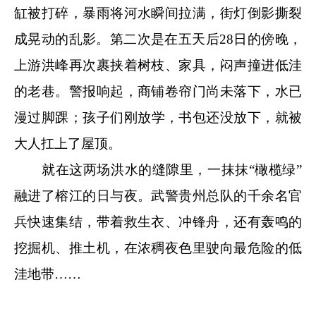
缸被打碎，暴雨将河水瞬间拉满，街灯倒影撕裂
成晃动的乱影。第二次是在五天后28日的傍晚，
上游洪峰再次裹挟着树枝、家具，闷声撞进低洼
的老巷。警报响起，商铺卷帘门尚未落下，水已
漫过脚踝；孩子们刚放学，书包还没放下，就被
大人扛上了屋顶。
就在这两场洪水的缝隙里，一抹抹“橄榄绿”
融进了榕江的日与夜。武警贵州总队的千余名官
兵快速集结，带着救生衣、冲锋舟，还有轰鸣的
挖掘机、推土机，在浓稠夜色里驶向最危险的低
洼地带……