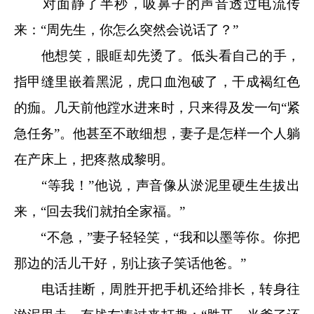
对面静了半秒，吸鼻子的声音透过电流传
来：“周先生，你怎么突然会说话了？”
他想笑，眼眶却先烫了。低头看自己的手，
指甲缝里嵌着黑泥，虎口血泡破了，干成褐红色
的痂。几天前他蹚水进来时，只来得及发一句“紧
急任务”。他甚至不敢细想，妻子是怎样一个人躺
在产床上，把疼熬成黎明。
“等我！”他说，声音像从淤泥里硬生生拔出
来，“回去我们就拍全家福。”
“不急，”妻子轻轻笑，“我和以墨等你。你把
那边的活儿干好，别让孩子笑话他爸。”
电话挂断，周胜开把手机还给排长，转身往