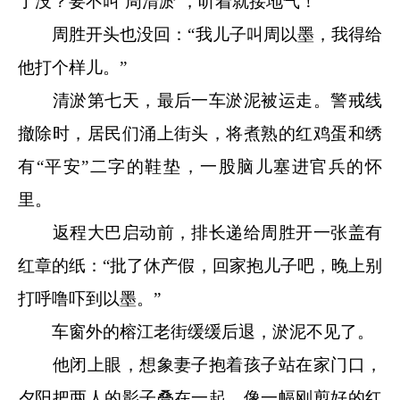
了没？要不叫‘周清淤’，听着就接地气！”
周胜开头也没回：“我儿子叫周以墨，我得给
他打个样儿。”
清淤第七天，最后一车淤泥被运走。警戒线
撤除时，居民们涌上街头，将煮熟的红鸡蛋和绣
有“平安”二字的鞋垫，一股脑儿塞进官兵的怀
里。
返程大巴启动前，排长递给周胜开一张盖有
红章的纸：“批了休产假，回家抱儿子吧，晚上别
打呼噜吓到以墨。”
车窗外的榕江老街缓缓后退，淤泥不见了。
他闭上眼，想象妻子抱着孩子站在家门口，
夕阳把两人的影子叠在一起，像一幅刚剪好的红