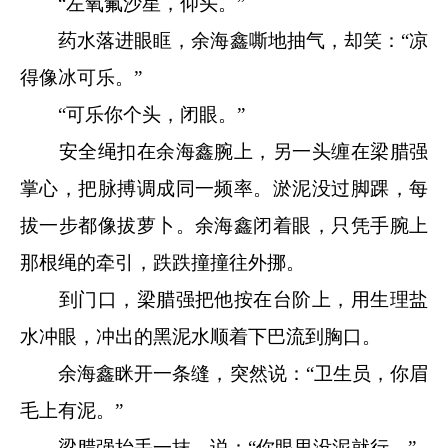
“左氧氟沙星，仰头。”
药水落进眼眶，余海鑫嘶地抽气，却笑：“凉
得像冰可乐。”
“可乐你个头，闭眼。”
安全绳扣在余海鑫腕上，另一头缠在梁腊强
掌心，把脉搏调成同一频率。淤泥没过脚踝，每
拔一步都像拔萝卜。余海鑫闭着眼，只凭手腕上
那根绳的牵引，跌跌撞撞往外挪。
到门口，梁腊强把他按在台阶上，用生理盐
水冲眼，冲出的黑泥水顺着下巴流到胸口。
余海鑫眯开一条缝，突然说：“卫生员，你眉
毛上有泥。”
梁腊强抬手一抹，说：“你眼里没泥就行。”