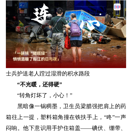
士兵护送老人蹚过湿滑的积水路段
“不光暖，还得硬”
“转角灯坏了，小心！”
黑暗像一锅稠墨，卫生员梁腊强把肩上的药
箱往上一提，塑料箱角撞在铁扶手上，“咚”一声
闷响。他下意识用手护住箱盖——碘伏、绷带、