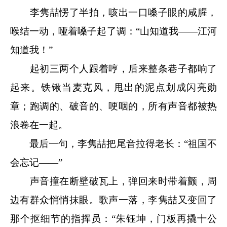
李隽喆愣了半拍，咳出一口嗓子眼的咸腥，
喉结一动，哑着嗓子起了调：“山知道我——江河
知道我！”
起初三两个人跟着哼，后来整条巷子都响了
起来。铁锹当麦克风，甩出的泥点划成闪亮勋
章；跑调的、破音的、哽咽的，所有声音都被热
浪卷在一起。
最后一句，李隽喆把尾音拉得老长：“祖国不
会忘记——”
声音撞在断壁破瓦上，弹回来时带着颤，周
边有群众悄悄抹眼。歌声一落，李隽喆又变回了
那个抠细节的指挥员：“朱钰坤，门板再撬十公