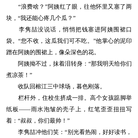
“浪费啥？”阿姨红了眼，往他怀里又塞了两
块，“我还能心疼几个瓜？”
李隽喆没说话，悄悄把钱塞进阿姨围裙口
袋。“您不收，这瓜我们可不吃。”他掌心的泥印
蹭在阿姨的围裙上，像朵深色的花。
阿姨拗不过，抹着泪转身：“那我明天给你们
煮凉茶！”
收队回榕江三中球场，暮色刚落。
栏杆外，住校生挤成一排。高个女孩踮脚举
纸板——雨水泡皱的壳子上，红笔歪歪扭扭写
着：“叔叔，你们最帅！”
李隽喆冲他们笑：“别光看热闹，好好读书，