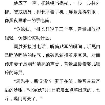
他应了一声，把铁锹当拐杖，一步一步往外
挪。警戒线外，排长举着手机，屏幕亮得刺眼，
像黑夜里唯一的手电筒。
“你媳妇。”排长只说了三个字，音量却放得
很轻，仿佛怕惊动什么。
周胜开接过电话，听筒贴耳的瞬间，听见自
己呼哧呼哧的喘气，像破风箱撞着麦克风。对面
传来妻子虚弱却清亮的声音，背景里掺着婴儿细
碎的啼哭。
“周先生，听见没？”妻子在笑，嗓音带着产
后的沙哑，“小家伙7月1日凌晨五点整出来的，七
斤，嗓门可亮了。”