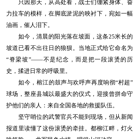
只因那天，从高处看，战士们绷紧身体、奋
力拉车的模样，在脚底淤泥的映衬下，宛如一幅
油画，催人泪下。
如今，清晨的阳光落在坡面，这条25米长的
坡道已看不出往日的狼狈。当地正式给它命名为
“脊梁坡”——不是纪念，而是把一段滚烫的历
史，揉进日常的呼吸里。
如今，榕江的鼓声与欢呼声再度响彻“村超”
球场，整座县城以最盛大的仪式，迎接曾拼命守
护他们的亲人：来自全国各地的救援队伍。
坚守哨位的武警官兵不能到现场，但从新闻
报道里读懂了这份滚烫的牵挂。都柳江畔，灯火