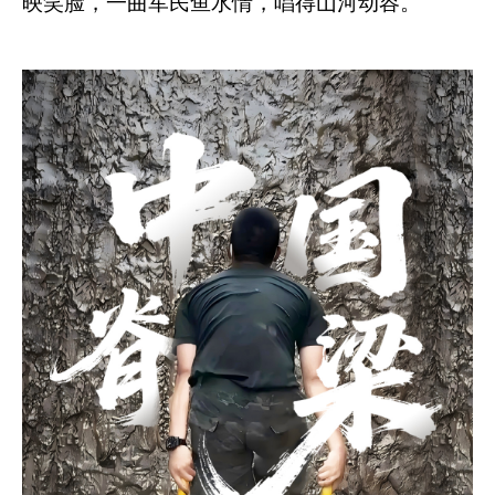
映笑脸，一曲军民鱼水情，唱得山河动容。