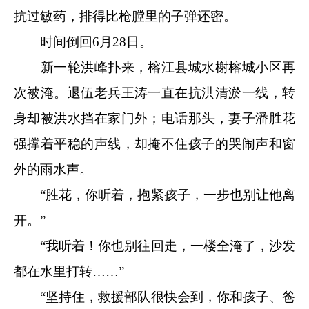
抗过敏药，排得比枪膛里的子弹还密。
时间倒回6月28日。
新一轮洪峰扑来，榕江县城水榭榕城小区再
次被淹。退伍老兵王涛一直在抗洪清淤一线，转
身却被洪水挡在家门外；电话那头，妻子潘胜花
强撑着平稳的声线，却掩不住孩子的哭闹声和窗
外的雨水声。
“胜花，你听着，抱紧孩子，一步也别让他离
开。”
“我听着！你也别往回走，一楼全淹了，沙发
都在水里打转……”
“坚持住，救援部队很快会到，你和孩子、爸