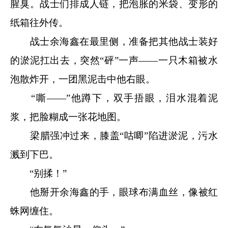
腥臭。战士们排成人链，把泡胀的米袋、变形的
纸箱往外传。
战士余海鑫在最里侧，准备把其他战士装好
的淤泥扛出去，突然“砰”一声——一只木箱被水
泡散炸开，一团黑泥击中他右眼。
“嘶——”他蹲下，双手捂眼，泪水混着泥
浆，把脸糊成一张花地图。
梁腊强冲过来，膝盖“咕唧”陷进淤泥，污水
溅到下巴。
“别揉！”
他掰开余海鑫的手，眼球布满血丝，像被红
蛛网缠住。