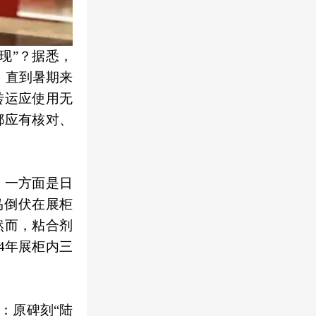
现”？据悉，
。直到暑期来
转运应使用无
都应有核对、
。一方面是日
马倒伏在展柜
然而，粘合剂
4年展柜内三
：原碑刻“陆