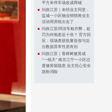
平方米停车场改成商铺
问政江苏｜未经业主同意，
盐城一小区物业悄悄将业主
活动用房租出去了
问政江苏|同涉车检作弊，处
罚为何相差近十倍？ 官方回
应：现场查获批量造假与后
台数据异常性质有别
问政江苏｜香樟树被剪成
“一线天” 南京江宁一小区过
度修剪留隐患 业主忧心安全
急盼消险