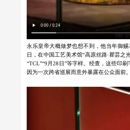
永乐皇帝大概做梦也想不到，他当年御赐瞿
日，在中国工艺美术馆“高原丝路·瞿昙之
“TCL”“9月28日”等字样。经查，这些
因为一次跨省巡展而意外暴露在公众面前