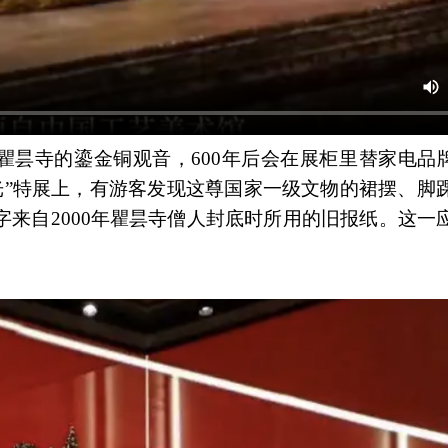
昙寺的鎏金铜观音，600年后会在展柜里替家电品牌
光”特展上，有游客发现这尊国家一级文物的裙摆、脚
印刷字来自2000年瞿昙寺僧人封底时所用的旧报纸。这
。