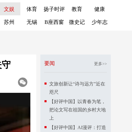
文娱
体育
扬子时评
教育
健康
苏州
无锡
B座西窗
微史记
少年志
失守
要闻
更多>>
文旅创新让“诗与远方”近在
咫尺
【好评中国】以青春为笔，
把论文写在祖国的乡村大地
上
【好评中国】AI漫评：打造