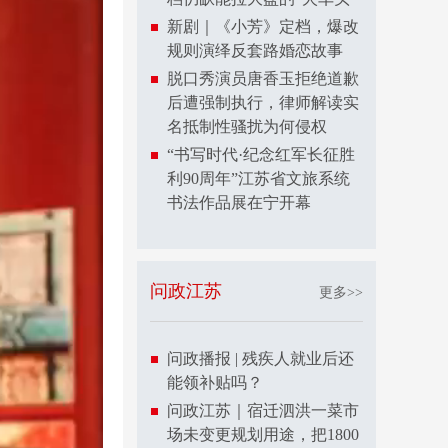
新剧｜《小芳》定档，爆改
规则演绎反套路婚恋故事
脱口秀演员唐香玉拒绝道歉
后遭强制执行，律师解读实
名抵制性骚扰为何侵权
“书写时代·纪念红军长征胜
利90周年”江苏省文旅系统
书法作品展在宁开幕
问政江苏
更多>>
问政播报 | 残疾人就业后还
能领补贴吗？
问政江苏｜宿迁泗洪一菜市
场未变更规划用途，把1800