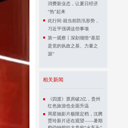
消费新业态，让夏日经济
“热”起来
此行间·就当前防汛形势，
习近平强调这些事项
第一观察丨深刻领悟“基层
是党的执政之基、力量之
源”
相关新闻
《四渡》票房破2亿，贵州
红色旅游也全面升温
周星驰影片极限定档，沈腾
贾玲新片还在观望——暑期
档仍缺能拉大盘的“火车头”