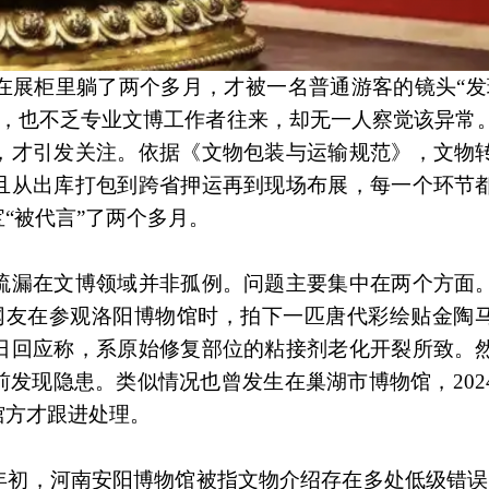
在展柜里躺了两个多月，才被一名普通游客的镜头“发
绝，也不乏专业文博工作者往来，却无一人察觉该异常
，才引发关注。依据《文物包装与运输规范》，文物
且从出库打包到跨省押运再到现场布展，每一个环节
“被代言”了两个多月。
疏漏在文博领域并非孤例。问题主要集中在两个方面
网友在参观洛阳博物馆时，拍下一匹唐代彩绘贴金陶
日回应称，系原始修复部位的粘接剂老化开裂所致。
发现隐患。类似情况也曾发生在巢湖市博物馆，202
馆方才跟进处理。
年初，河南安阳博物馆被指文物介绍存在多处低级错误