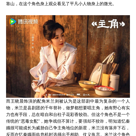
靠山，在这个角色身上观众看见了平凡小人物身上的微光。
而王晓晨饰演的配角米兰则被认为是这部剧中最为复杂的一个人
物，米兰是县剧团的千年替补，做梦都想要唱主角，她有野心有实
力也有手段，总在暗自和台柱子花彩香较劲。但这个角色不是一个
传统的“恶毒女配”，她争戏但不算计，要强却不狡诈，明知道忆秦
娥很可能成长为威胁自己争主角地位的新星，米兰没有落井下石，
反而在忆秦娥面临危机时选择出手相助、仗义执言。米兰这个角色