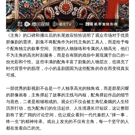
《主角》的口碑和播出后的长尾效应恰恰说明了观众市场对于优质
群像剧的需求。剧集不将配角作为衬托主角的工具人，而是给予每
个配角独立的叙事空间、完整的人物脉络和专属的人物高光，他们
不为主角的高光时刻服务，而是在有限的戏份中展现属于自己的一
份光彩和个性。这些丰满的配角丰富了剧集的人物层次，也填充了
时代背景中的肌理，小小的县剧团因为这些配角的存在而变得真实
可感。
一部优秀的影视剧不会是一个人独享高光的独角戏，而是群星闪耀
的群像画卷，主角撑起了故事的主线与内核，配角撑起作品的细节
与底色，二者是相辅相成的。观众们不仅会被主角忆秦娥的人生经
历所打动，也为配角们的生活起伏、人生境遇长吁短叹，这让整部
剧有了更广阔的讨论空间，也让观众看到一代代秦腔人“择一事，
终一生”的精神传承。戏台上发光的不仅有主角，每一个坚守的人
都在发着自己的光。