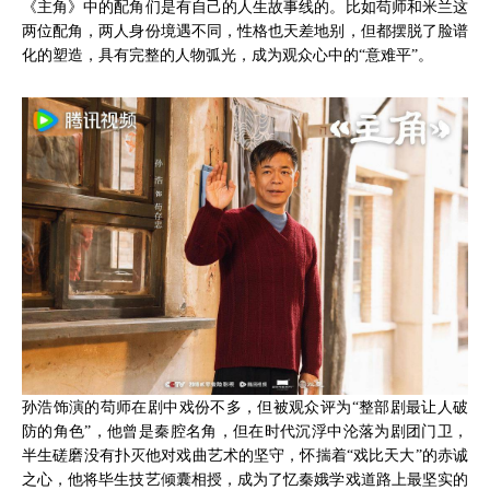
《主角》中的配角们是有自己的人生故事线的。比如苟师和米兰这
两位配角，两人身份境遇不同，性格也天差地别，但都摆脱了脸谱
化的塑造，具有完整的人物弧光，成为观众心中的“意难平”。
孙浩饰演的苟师在剧中戏份不多，但被观众评为“整部剧最让人破
防的角色”，他曾是秦腔名角，但在时代沉浮中沦落为剧团门卫，
半生磋磨没有扑灭他对戏曲艺术的坚守，怀揣着“戏比天大”的赤诚
之心，他将毕生技艺倾囊相授，成为了忆秦娥学戏道路上最坚实的