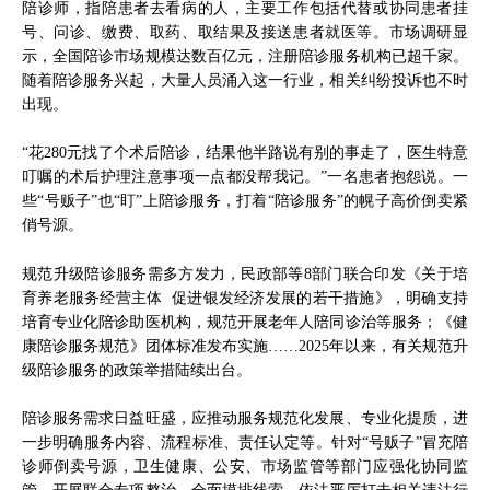
陪诊师，指陪患者去看病的人，主要工作包括代替或协同患者挂
号、问诊、缴费、取药、取结果及接送患者就医等。市场调研显
示，全国陪诊市场规模达数百亿元，注册陪诊服务机构已超千家。
随着陪诊服务兴起，大量人员涌入这一行业，相关纠纷投诉也不时
出现。
“花280元找了个术后陪诊，结果他半路说有别的事走了，医生特意
叮嘱的术后护理注意事项一点都没帮我记。”一名患者抱怨说。一
些“号贩子”也“盯”上陪诊服务，打着“陪诊服务”的幌子高价倒卖紧
俏号源。
规范升级陪诊服务需多方发力，民政部等8部门联合印发《关于培
育养老服务经营主体 促进银发经济发展的若干措施》，明确支持
培育专业化陪诊助医机构，规范开展老年人陪同诊治等服务；《健
康陪诊服务规范》团体标准发布实施……2025年以来，有关规范升
级陪诊服务的政策举措陆续出台。
陪诊服务需求日益旺盛，应推动服务规范化发展、专业化提质，进
一步明确服务内容、流程标准、责任认定等。针对“号贩子”冒充陪
诊师倒卖号源，卫生健康、公安、市场监管等部门应强化协同监