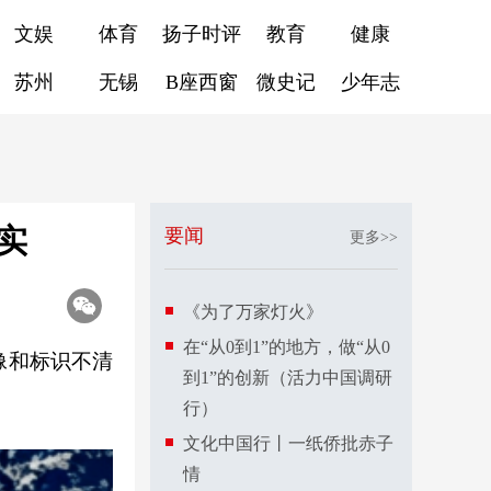
文娱
体育
扬子时评
教育
健康
苏州
无锡
B座西窗
微史记
少年志
实
要闻
更多>>
《为了万家灯火》
在“从0到1”的地方，做“从0
像和标识不清
到1”的创新（活力中国调研
行）
文化中国行丨一纸侨批赤子
情