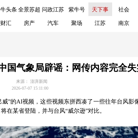
紫牛头条
全景苏超
问政江苏
紫牛号
天下事
社会
财汇
房产
汽车
聚场
江苏
南京
级？中国气象局辟谣：网传内容完全失
来源：
澎湃新闻
2026-07-07 15:11:00
巴威”的AI视频，这些视频东拼西凑了一些往年台风影
，将在某省登陆，并与台风“威尔逊”对比。