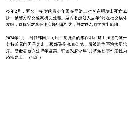
今年2月，两名十多岁的青少年因在网络上对李在明发出死亡威
胁，被警方移交检察机关处理。这两名嫌疑人去年9月在社交媒体
发帖，宣称要对李在明实施犯罪行为，并对多名同学发出威胁。
2024年1月，时任韩国共同民主党党首的李在明在釜山加德岛遭一
名持凶器的男子袭击，颈部受伤流血倒地，后被送往医院接受治
疗。袭击者被判处15年监禁。韩国政府今年1月将这起事件定性为
恐怖袭击。（张旌）