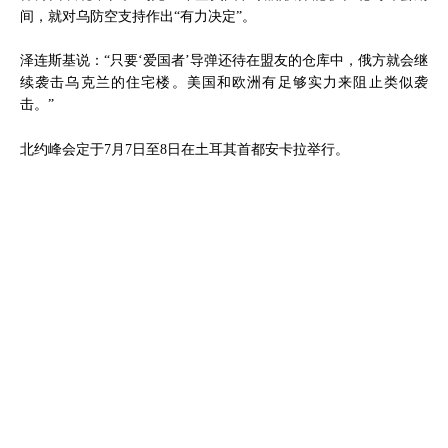
间，就对乌防空支持作出“有力决定”。
泽连斯基说：“只要‘爱国者’导弹还待在盟友的仓库中，俄方就会继
续袭击乌克兰的住宅楼。美国和欧洲有足够实力来阻止类似袭
击。”
北约峰会定于7月7日至8日在土耳其首都安卡拉举行。