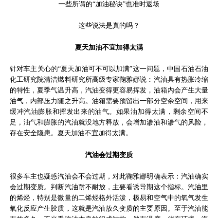
一些所谓的“加油秘诀”也准时返场
这些说法是真的吗？
夏天加油不宜加得太满
针对车主关心的“夏天加油可不可以加满”这一问题，中国石油石油
化工研究院清洁燃料研究所高级专家鞠雅娜说：汽油具有热胀冷缩
的特性，夏季气温升高，汽油变得更容易挥发，油箱内会产生大量
油气，内部压力随之升高。油箱需要预留出一部分空余空间，用来
缓冲汽油膨胀和挥发出来的油气。如果油加得太满，剩余空间不
足，油气和膨胀的汽油就没地方释放，会增加渗油和渗气的风险，
存在安全隐患。夏天加油不宜加得太满。
汽油会过期变质
很多车主也疑惑汽油会不会过期，对此鞠雅娜明确表示：汽油确实
会过期变质。判断汽油耐不耐放，主要看诱导期这个指标。汽油里
的烯烃，特别是微量的二烯烃格外活泼，极易和空气中的氧气发生
氧化反应产生胶质，这就是汽油放久变质的主要原因。至于汽油能