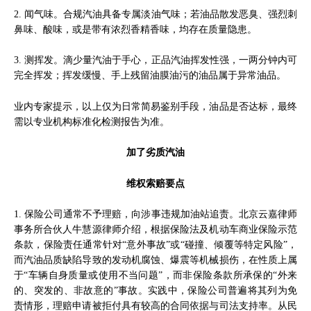
2. 闻气味。合规汽油具备专属淡油气味；若油品散发恶臭、强烈刺
鼻味、酸味，或是带有浓烈香精香味，均存在质量隐患。
3. 测挥发。滴少量汽油于手心，正品汽油挥发性强，一两分钟内可
完全挥发；挥发缓慢、手上残留油膜油污的油品属于异常油品。
业内专家提示，以上仅为日常简易鉴别手段，油品是否达标，最终
需以专业机构标准化检测报告为准。
加了劣质汽油
维权索赔要点
1. 保险公司通常不予理赔，向涉事违规加油站追责。北京云嘉律师
事务所合伙人牛慧源律师介绍，根据保险法及机动车商业保险示范
条款，保险责任通常针对“意外事故”或“碰撞、倾覆等特定风险”，
而汽油品质缺陷导致的发动机腐蚀、爆震等机械损伤，在性质上属
于“车辆自身质量或使用不当问题”，而非保险条款所承保的“外来
的、突发的、非故意的”事故。实践中，保险公司普遍将其列为免
责情形，理赔申请被拒付具有较高的合同依据与司法支持率。从民