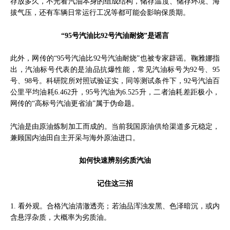
存放多久，不光看汽油本身的组成结构，储存温度、储存环境、海
拔气压，还有车辆日常运行工况等都可能会影响保质期。
“95号汽油比92号汽油耐烧”是谣言
此外，网传的“95号汽油比92号汽油耐烧”也被专家辟谣。鞠雅娜指
出，汽油标号代表的是油品抗爆性能，常见汽油标号为92号、95
号、98号。科研院所对照试验证实，同等测试条件下，92号汽油百
公里平均油耗6.462升，95号汽油为6.525升，二者油耗差距极小，
网传的“高标号汽油更省油”属于伪命题。
汽油是由原油炼制加工而成的。当前我国原油供给渠道多元稳定，
兼顾国内油田自主开采与海外原油进口。
如何快速辨别劣质汽油
记住这三招
1. 看外观。合格汽油清澈透亮；若油品浑浊发黑、色泽暗沉，或内
含悬浮杂质，大概率为劣质油。