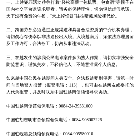
一、上述犯罪活动往往打着“轻松高薪”“包机票、包食宿”等幌子在
国内社交平台诱骗求职者，请务必保持理性，切勿轻信虚假承诺。
天下没有免费的午餐，“天上掉馅饼”往往暗藏风险和代价。
二、跨国劳务必须通过正规渠道和具备合法资质的中介机构办理，
请切勿心存侥幸以非法途径出入境。入境越南后，须依法办理居留
及工作许可，合法务工，切勿从事违法活动。
三、在越发生的涉我公民电诈案件多为熟人作案，请切实增强安全
防范意识，谨慎交友，不轻信他人，不随意泄露个人信息。
如来越中国公民在越期间人身安全、合法权益受到侵害，请第一时
间向当地警方报警（报警电话：113），也可由在越亲友或委托他
人代为报警，并及时联系中国驻越南使领馆寻求协助。
中国驻越南使馆领保电话：0084-24-39331000
中国驻胡志明市总领馆领保电话：0084-908002226
中国驻岘港总领馆领保电话：0084-905580010