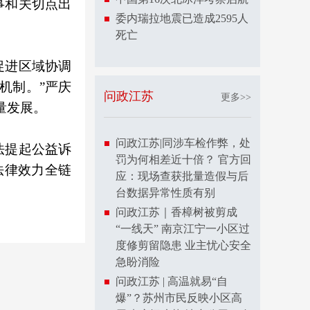
事和关切点出
委内瑞拉地震已造成2595人
死亡
促进区域协调
机制。”严庆
问政江苏
更多>>
量发展。
问政江苏|同涉车检作弊，处
法提起公益诉
罚为何相差近十倍？ 官方回
法律效力全链
应：现场查获批量造假与后
台数据异常性质有别
问政江苏｜香樟树被剪成
“一线天” 南京江宁一小区过
度修剪留隐患 业主忧心安全
急盼消险
问政江苏 | 高温就易“自
爆”？苏州市民反映小区高