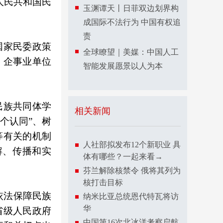
人民共和国民
玉渊谭天丨日菲双边划界构
成国际不法行为 中国有权追
责
国家民委政策
全球瞭望｜美媒：中国人工
、企事业单位
智能发展愿景以人为本
民族共同体学
相关新闻
个认同”、树
等有关的机制
人社部拟发布12个新职业 具
解、传播和实
体有哪些？一起来看→
芬兰解除核禁令 俄将其列为
核打击目标
依法保障民族
纳米比亚总统恩代特瓦将访
华
省级人民政府
中国第16次北冰洋考察启航