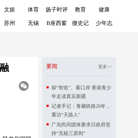
文娱
体育
扬子时评
教育
健康
苏州
无锡
B座西窗
微史记
少年志
融
要闻
更多>>
探“智造”、看口岸 香港青少
年走读真实新疆
记者手记：青藏铁路20年，
重访“天路人”
广岛民间团体要求日政府坚
持“无核三原则”