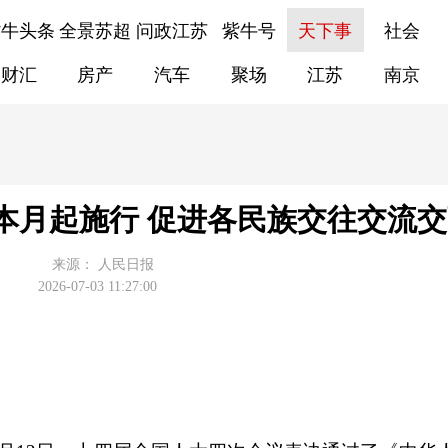
紫牛头条
全景苏超
问政江苏
紫牛号
天下事
社会
财汇
房产
汽车
聚场
江苏
南京
本月起施行 促进各民族交往交流交
来源：
人民日报
2026-07-03 11:27:00