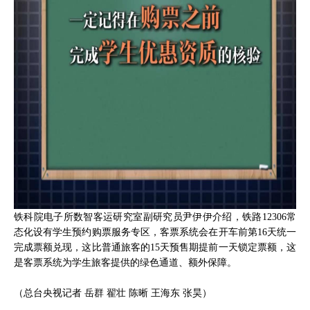
铁科院电子所数智客运研究室副研究员尹伊伊介绍，铁路12306常
态化设有学生预约购票服务专区，客票系统会在开车前第16天统一
完成票额兑现，这比普通旅客的15天预售期提前一天锁定票额，这
是客票系统为学生旅客提供的绿色通道、额外保障。
（总台央视记者 岳群 翟壮 陈晰 王海东 张昊）