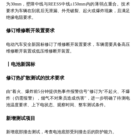
为30mm，壁障中线与REESS中线±150mm内的薄弱点重合。技术
要求为车辆在刮底后无泄漏、外壳破裂、起火或爆炸现象，且满足
绝缘电阻要求。
修订维修断开装置要求
电动汽车安全新国标修订了维修断开装置要求，车辆需要具备高压
维修断开装置或低压维修断开装置。
丨电池新国标
修订热扩散测试的技术要求
由“着火、爆炸前5分钟提供热事件报警信号”修订为“不起火、不爆
炸（仍需报警），烟气不对乘员造成伤害”，进一步明确了待测电
池温度要求、上下电状态、观察时间、整车测试条件。
新增测试项目
新增底部撞击测试，考查电池底部受到撞击后的防护能力。