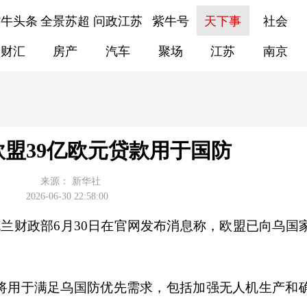
紫牛头条
全景苏超
问政江苏
紫牛号
天下事
社会
财汇
房产
汽车
聚场
江苏
南京
盟39亿欧元贷款用于国防
来源：
新华社
2026-06-30 22:58:00
克兰财政部6月30日在官网发布消息称，欧盟已向乌国
金将用于满足乌国防优先需求，包括加强无人机生产和