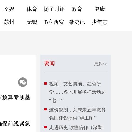
文娱
体育
扬子时评
教育
健康
苏州
无锡
B座西窗
微史记
少年志
要闻
更多>>
视频丨文艺展演、红色研
学……各地开展多样活动迎
家预算专项基
“七一”
这份规划，为未来五年教育
强国建设提供“施工图”
确保前线紧急
走进历史 读懂信仰（深聚