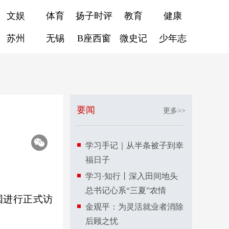
文娱
体育
扬子时评
教育
健康
苏州
无锡
B座西窗
微史记
少年志
要闻
更多>>
学习手记｜从半条被子到幸
福日子
学习·知行丨深入田间地头
总书记心系“三夏”农情
国进行正式访
金观平：为灵活就业者消除
后顾之忧