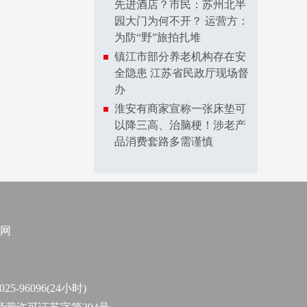
先进酒店？市民：苏州北半
园大门为何不开？ 运营方：
为防“野”旅拍扎堆
镇江市部分养老机构存在安
全隐患 江苏省民政厅现场督
办
淮安有商家宣称一张床垫可
以降三高、治脑梗！涉老产
品消费套路多需谨慎
网
96096(24小时)