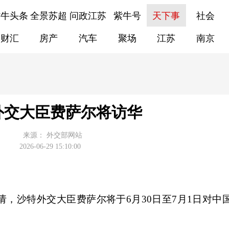
紫牛头条
全景苏超
问政江苏
紫牛号
天下事
社会
财汇
房产
汽车
聚场
江苏
南京
外交大臣费萨尔将访华
来源：
外交部网站
2026-06-29 15:10:00
，沙特外交大臣费萨尔将于6月30日至7月1日对中